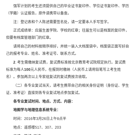
强军计划的考生还须提供自己的毕业证书复印件、学位证书复印件、学历
（学籍）认证报告，原件请携带以备查。
注：登记表和个人陈述需要签名处，请一定要本人手写签字。
正式成绩单：应届生盖学院、学校的红章；往届生可以是档案的复印件，
但要有档案管理部门的红章。
请将自己的材料按顺序排好，并统一装入大档案袋中，档案袋正面写好自
己的报考专业、姓名、准考证号、联系方式。
2
. 考生需缴纳复试费，复试费标准按北京教育考试院规定执行。复试费
标准为每人
100
元人民币，在报到时缴纳（人民币上请用铅笔写上考生姓
名）。参加两次以上专家组复试的复试费按次收取。
（二）各专业复试当天，请考生携带自己的相关身份证明（身份证、学生
证、准考证）直接到各专业复试地点参加复试。
各专业复试时间、地点、方式、内容：
地图学与地理信息系统专业：
时间：2016年3月26日上午8点半
地点：遥感楼517、307、203