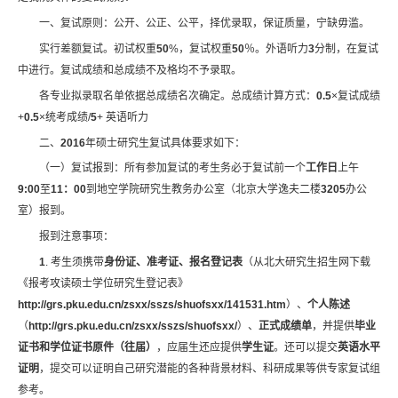
一、复试原则：公开、公正、公平，择优录取，保证质量，宁缺毋滥。
实行差额复试。初试权重
50
%，复试权重
50
％。外语听力
3
分制，在复试
中进行。复试成绩和总成绩不及格均不予录取。
各专业拟录取名单依据总成绩名次确定。总成绩计算方式：
0.5
×复试成绩
+
0.5
×统考成绩/
5
+ 英语听力
二、
2016
年硕士研究生复试具体要求如下：
（一）复试报到：所有参加复试的考生务必于复试前一个
工作日
上午
9:00
至
11：00
到地空学院研究生教务办公室（北京大学逸夫二楼
3205
办公
室）报到。
报到注意事项：
1
. 考生须携带
身份证、准考证、报名登记表
（从北大研究生招生网下载
《报考攻读硕士学位研究生登记表》
http://grs.pku.edu.cn/zsxx/sszs/shuofsxx/141531.htm
）、
个人陈述
（
http://grs.pku.edu.cn/zsxx/sszs/shuofsxx/
）、
正式成绩单
，并提供
毕业
证书和学位证书原件（往届）
，应届生还应提供
学生证
。还可以提交
英语水平
证明
，提交可以证明自己研究潜能的各种背景材料、科研成果等供专家复试组
参考。