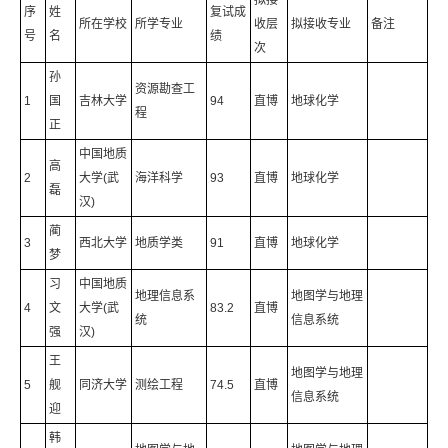
拟接
序
姓
复试成
所在学校
所学专业
收层
拟接收专业
备注
号
名
绩
次
孙
资源勘查工
1
国
吉林大学
94
直博
地球化学
程
正
中国地质
高
2
大学(武
海洋科学
93
直博
地球化学
磊
汉)
蔺
3
西北大学
地质学类
91
直博
地球化学
梦
习
中国地质
地理信息系
地图学与地理
4
文
大学(武
83.2
直博
统
信息系统
强
汉)
王
地图学与地理
5
舰
同济大学
测绘工程
74.5
直博
信息系统
迎
韩