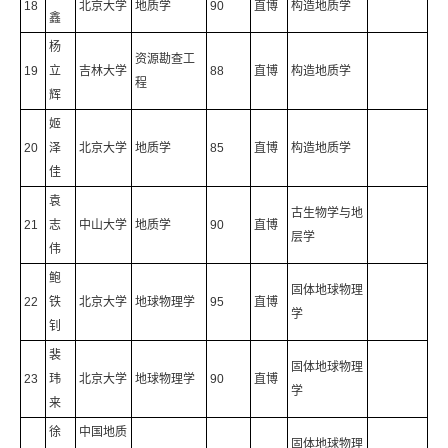
18
北京大学
地质学
90
直博
构造地质学
鑫
杨
资源勘查工
19
立
吉林大学
88
直博
构造地质学
程
辉
姬
20
泽
北京大学
地质学
85
直博
构造地质学
佳
袁
古生物学与地
21
志
中山大学
地质学
90
直博
层学
伟
鲍
固体地球物理
22
铁
北京大学
地球物理学
95
直博
学
钊
裴
固体地球物理
23
玮
北京大学
地球物理学
90
直博
学
来
徐
中国地质
固体地球物理