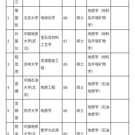
江
黎
地质学（材料
1
晏
北京大学
地球化学
88
硕士
及环境矿物
彰
学）
孙
中国地质
地质学（材料
宝石及材料
2
曼
大学(武
87
硕士
及环境矿物
工艺学
仪
汉)
学）
程
地质学（材料
资源勘查工
3
思
吉林大学
85
硕士
及环境矿物
程
雨
学）
中国石油
庞
地质学（石油
4
大学(北
地质工程
88
硕士
姗
地质学）
京)
吴
地质学（石油
5
桐
同济大学
地质学
86
硕士
地质学）
雯
杨
中国地质
数学与应用
地质学（石油
6
金
大学(北
85
硕士