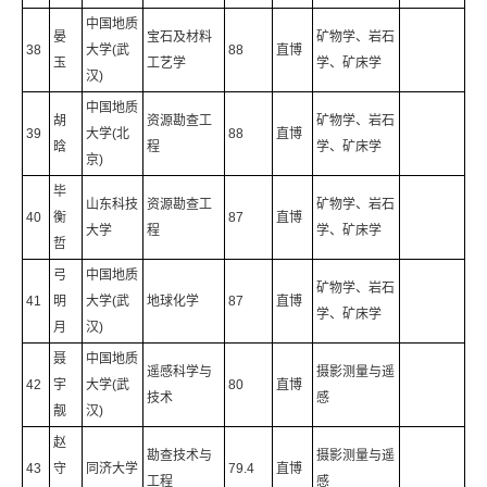
中国地质
晏
宝石及材料
矿物学、岩石
38
大学(武
88
直博
玉
工艺学
学、矿床学
汉)
中国地质
胡
资源勘查工
矿物学、岩石
39
大学(北
88
直博
晗
程
学、矿床学
京)
毕
山东科技
资源勘查工
矿物学、岩石
40
衡
87
直博
大学
程
学、矿床学
哲
弓
中国地质
矿物学、岩石
41
明
大学(武
地球化学
87
直博
学、矿床学
月
汉)
聂
中国地质
遥感科学与
摄影测量与遥
42
宇
大学(武
80
直博
技术
感
靓
汉)
赵
勘查技术与
摄影测量与遥
43
守
同济大学
79.4
直博
工程
感