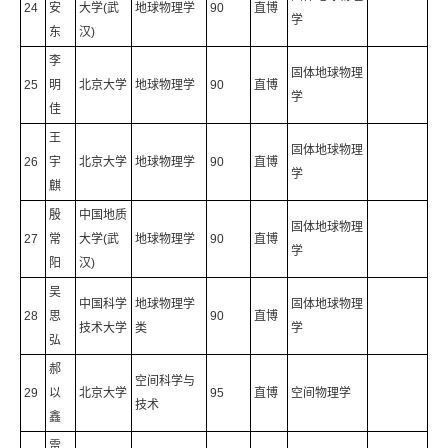
24
安
大学(武
地球物理学
90
直博
学
东
汉)
李
固体地球物理
25
明
北京大学
地球物理学
90
直博
学
佳
王
固体地球物理
26
宇
北京大学
地球物理学
90
直博
学
麒
殷
中国地质
固体地球物理
27
常
大学(武
地球物理学
90
直博
学
阳
汉)
吴
中国科学
地球物理学
固体地球物理
28
思
90
直博
技术大学
类
学
弘
郝
空间科学与
29
以
北京大学
95
直博
空间物理学
技术
鑫
雷