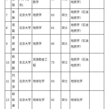
数学
地质学）
璇
京)
朱
地质学（石油
7
北京大学
地质学
83
硕士
翀
地质学）
庞
地质学（石油
8
北京大学
地质学
81
硕士
磊
地质学）
李
地质学（石油
9
辰
北京大学
地质学
80
硕士
地质学）
卿
姚
资源勘查工
地质学（石油
10
健
东北大学
75
硕士
程
地质学）
鹏
刘
11
丽
北京大学
地球化学
93
硕士
地球化学
萍
柳
12
政
北京大学
地球化学
92
硕士
地球化学
甫