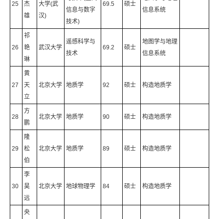
25
杰
大学(武
69.5
硕士
信息与数字
信息系统
雄
汉)
技术)
祁
遥感科学与
地图学与地理
26
艳
武汉大学
69.2
硕士
技术
信息系统
琳
黄
27
天
北京大学
地质学
92
硕士
构造地质学
立
方
28
北京大学
地质学
90
硕士
构造地质学
鹏
隆
29
松
北京大学
地质学
89
硕士
构造地质学
伯
李
30
昊
北京大学
地球物理学
84
硕士
构造地质学
远
央