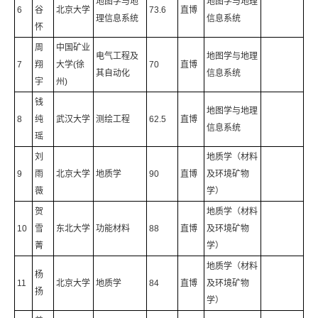
地图学与地
地图学与地理
6
谷
北京大学
73.6
直博
理信息系统
信息系统
怀
周
中国矿业
电气工程及
地图学与地理
7
翔
大学(徐
70
直博
其自动化
信息系统
宇
州)
钱
地图学与地理
8
纯
武汉大学
测绘工程
62.5
直博
信息系统
瑶
刘
地质学（材料
9
雨
北京大学
地质学
90
直博
及环境矿物
薇
学）
贺
地质学（材料
10
雪
东北大学
功能材料
88
直博
及环境矿物
菁
学）
地质学（材料
杨
11
北京大学
地质学
84
直博
及环境矿物
扬
学）