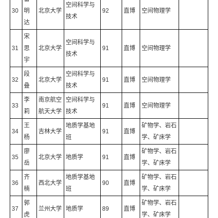
空间科学与
30
明
北京大学
92
直博
空间物理学
技术
达
宋
空间科学与
31
思
北京大学
91
直博
空间物理学
技术
宇
段
空间科学与
32
北京大学
91
直博
空间物理学
叠
技术
李
南京航空
空间科学与
33
91
直博
空间物理学
莉
航天大学
技术
王
地质学基地
矿物学、岩石
34
吉林大学
91
直博
杨
班
学、矿床学
廖
矿物学、岩石
35
北京大学
地质学
91
直博
岳
学、矿床学
齐
地质学基地
矿物学、岩石
36
西北大学
90
直博
楠
班
学、矿床学
郭
矿物学、岩石
37
兰州大学
地质学
89
直博
虎
学、矿床学