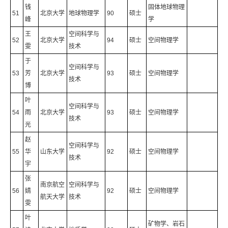
钱
固体地球物理
51
北京大学
地球物理学
90
硕士
峰
学
王
空间科学与
52
北京大学
94
硕士
空间物理学
雯
技术
于
空间科学与
53
芳
北京大学
93
硕士
空间物理学
技术
博
叶
空间科学与
54
雨
北京大学
93
硕士
空间物理学
技术
光
赵
空间科学与
55
华
山东大学
92
硕士
空间物理学
技术
宇
张
南京航空
空间科学与
56
婧
92
硕士
空间物理学
航天大学
技术
雯
叶
矿物学、岩石