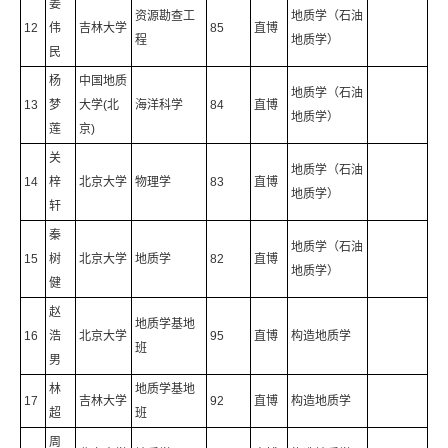
姜
资源勘查工
地质学（石油
12
伟
吉林大学
85
直博
程
地质学）
民
杨
中国地质
地质学（石油
13
梦
大学(北
海洋科学
84
直博
地质学）
莲
京)
关
地质学（石油
14
梓
北京大学
物理学
83
直博
地质学）
轩
秦
地质学（石油
15
树
北京大学
地质学
82
直博
地质学）
健
赵
地质学基地
16
浩
北京大学
95
直博
构造地质学
班
男
林
地质学基地
17
吉林大学
92
直博
构造地质学
超
班
周