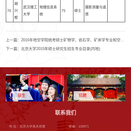
胡
武汉理工
地理信息系
摄影测量与遥
70
兴
75
硕士
大学
统
感
帮
上一篇：
2016年地空学院统考硕士矿物学、岩石学、矿床学专业和空间物理学专业调剂通知
下一篇：
北京大学2015年硕士研究生招生专业目录(内地)
招生
招聘
联系我们
地 址：北京大学逸夫贰楼
邮编：100871