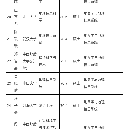
越
学
信息系统
庄
地理信息科
地图学与地理
20
育
北京大学
80.6
硕士
学
信息系统
龙
陈
地理信息系
地图学与地理
21
瑗
武汉大学
78.4
硕士
统
信息系统
瑗
郑
中国地质
遥感科学与
地图学与地理
22
智
大学(武
75.8
硕士
技术
信息系统
嘉
汉)
吴
地理信息系
地图学与地理
23
晓
中山大学
70.7
硕士
统
信息系统
瑜
汪
地图学与地理
24
子
河海大学
测绘工程
70.4
硕士
信息系统
豪
计算机科学
段
中国地质
与技术(空间
地图学与地理