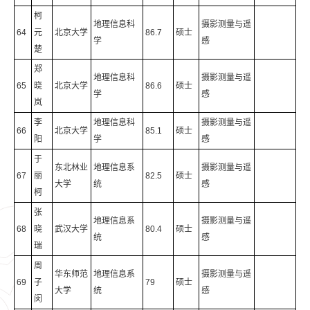
柯
地理信息科
摄影测量与遥
64
元
北京大学
86.7
硕士
学
感
楚
郑
地理信息科
摄影测量与遥
65
晓
北京大学
86.6
硕士
学
感
岚
李
地理信息科
摄影测量与遥
66
北京大学
85.1
硕士
阳
学
感
于
东北林业
地理信息系
摄影测量与遥
67
丽
82.5
硕士
大学
统
感
柯
张
地理信息系
摄影测量与遥
68
晓
武汉大学
80.4
硕士
统
感
瑞
周
华东师范
地理信息系
摄影测量与遥
69
子
79
硕士
大学
统
感
闵