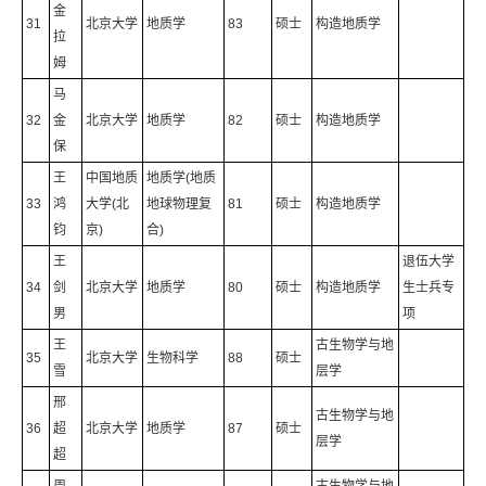
金
31
北京大学
地质学
83
硕士
构造地质学
拉
姆
马
32
金
北京大学
地质学
82
硕士
构造地质学
保
王
中国地质
地质学(地质
33
鸿
大学(北
地球物理复
81
硕士
构造地质学
钧
京)
合)
王
退伍大学
34
剑
北京大学
地质学
80
硕士
构造地质学
生士兵专
男
项
王
古生物学与地
35
北京大学
生物科学
88
硕士
雪
层学
邢
古生物学与地
36
超
北京大学
地质学
87
硕士
层学
超