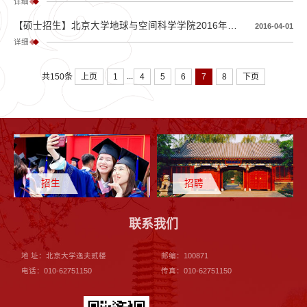
详细
【硕士招生】北京大学地球与空间科学学院2016年应试硕士、港澳台、留学生拟录取名单公示
2016-04-01
详细
...
上页
1
4
5
6
7
8
下页
共150条
招生
招聘
联系我们
地 址：北京大学逸夫贰楼
邮编：100871
电话：010-62751150
传真：010-62751150