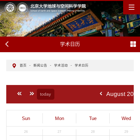
学术日历
首页
-
新闻公告
-
学术活动
-
学术日历
August 202
today
Sun
Mon
Tue
Wed
26
27
28
29