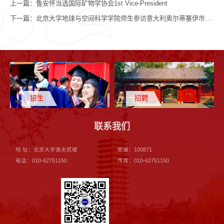
上一篇：
鲁安怀当选国际矿物学协会1st Vice-President
下一篇：
北京大学地球与空间科学学院师生参访意大利奥尔蒂塞伊市博物馆
招生
招聘
联系我们
地 址：北京大学逸夫贰楼
邮编：100871
电话：010-62751150
传真：010-62751150