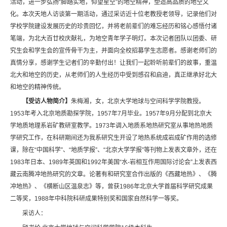
活动，进一步弘扬“脚踏实地，仰望星空”的地空精神，塑造高品质的地空文
化。本次天地人访谈第一期活动，通过采访近十位老教授老领导，记录他们对
学校学院建设发展历史的珍贵回忆，并将老前辈们的难忘经历和铭心感悟付诸
笔端，为北大百廿校庆献礼，为地空青年学子明灯。本次记者团队以团委、研
究生会和学生会的宣传骨干为主，并面向全校招募学生志愿者。感谢老师们的
真情分享，感谢学生记者们的辛勤付出！让我们一起聆听前辈们的故事，重温
北大和地空的历史，从老师们的人生经历中受到感召和启迪，真正继承好北大
和地空的精神传统。
【受访人物简介】
朱梅湘，女，北京大学地球与空间科学学院教授。
1953年考入北京地质勘探学院，1957年7月毕业。1957年9月分配到北京大
学地质地理系岩矿教研室教学。1973年调入地质系地热研究室从事地热地质
学研究工作，在科研期间还为我系研究生开设了地热系统成岩成矿作用的选修
课，除在“中国科学”、“地质学报”、“北京大学学报”等刊物上发表文章外，还在
1983年日本、1989年英国和1992年美国“水-岩相互作用国际讨论会”上发表西
藏云南腾冲地热研究的文章。论著有和研究室合作出版的《西藏地热》、《腾
冲地热》、《横断山区温泉志》等，曾获1986年北京大学首届科学研究成果
二等奖，1988年中科院科研成果特别奖和国家自然科学一等奖。
采访人：