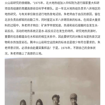
火山岩研究的很细致。”1975年，北大地热组加入中科院为进行国家重大科研
项目而组建的青藏高原综合科学考察队。这一年北大地热组负责羊八井地区的
地热研究，与有关单位联合进行地热发电试验。朱老师由于血压的原因，留在
北京负责后郝窑的后勤工作，同时鉴定从羊八井寄回来的标本。在阅读大量资
料的过程中，朱老师才明白：矿床学早就知道，热液和岩石接触时会发生水-
岩反应。活动的地热系统正是水-岩反应正在发生的场所。研究地热资源时，
重要的信息都蕴含在水和岩的相互关系中，因此要研究的对象应当是热泉沉淀
物和水热蚀变岩石。腾冲火山岩和空运回来的标本总是很少有符合要求的，朱
老师意识到，必须亲自赴藏采集样品！于是，1976年，不顾自己的身体状
况，朱老师踏上了高原的土地。