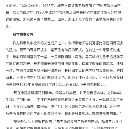
实验室。” 以此为契机，1992年，郭先生邀请朱老师参加了“中国东部沿海构
造、岩浆与成矿作用”超大型课题中与地热活动有关的矿产成矿作用和分布规
律的研究。朱老师考察了黑龙江、山东、浙江十几个疑似与古地热有关的金矿
床。
科学需要女性
作为科考队中极少的女性成员之一，朱梅湘老师需要克服比男性同行更多
的阻力。艰苦的野外环境中，常不免有伤病的困扰。在前往一个考察点的途
中，朱老师稍稍落后了一些，一只脚刚刚踏上马蹬，马匹就因为急于追赶前面
的同伴向前冲去，朱老师毫无防备的被拖倒在地，造成了轻微的脑震荡。还有
一次，在搭拉煤车从梁河返回腾冲时，长时间受风使朱老师的双膝肿胀，难以
弯曲，不得不依靠打封闭才能继续工作。因为工作业绩突出，科考队几名女科
考队员在1980年青藏高原科学讨论会上还受到邓小平同志的接见。
“现在想起来确实特别艰辛，但是以前年轻，并不觉得怎么样。之前64年
生我儿子的时候，上午还在电教楼阶梯教室给全年级讲大课，一站就是两个小
时，下课后我骑自行车回家，吃了几口饭我邻居余奶奶就把我送到北医三院。
后来听说有的男同学都不知道我怀孕。我都是只要能动，就去做能做的事。”
“出野外实际上也很有趣的。”朱老师谈及当年巧遇摄制组、畅游羊八井回
灌池、面饼换糌粑的许多趣事，不住发出了畅快的笑声。“出野外要吃得了