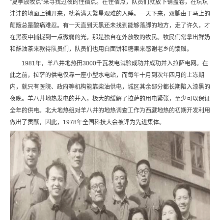
“夏季放牧点”来寻找过夜的住宿点。在住宿点，队员们就放下铺盖卷，在坑坑
洼洼的地面上铺开来，枕着满天繁星艰难的入睡。一天下来，双腿由于马上的
颠簸总是酸痛难忍。有一天直到天黑还未找到能够落脚的地方，走了许久，才
在黑夜中捕捉到一点微弱的光，那是独自在外放牧的牧民。牧民们常拿出鲜奶
和酥油茶来款待队员们，队员们也用白面饼和糖果来感谢老乡的馈赠。
1981年，羊八井地热田3000千瓦发电试验成功并成功并入拉萨电网。在
此之前，拉萨的供电仅靠一座小型水电站，而每年十月到次年四月的上冻期
内，就只有医院、政府等机构能靠柴油供电，城区其余部分都长期陷入漆黑的
夜晚。羊八井地热发电的并入，极大的缓解了拉萨的用电紧张，至少可以保证
全年的供电。北大地热组对羊八井的地热调查工作为西藏地热的初期开发利用
做出了贡献，因此，1978年全国科技大会被评为先进集体。