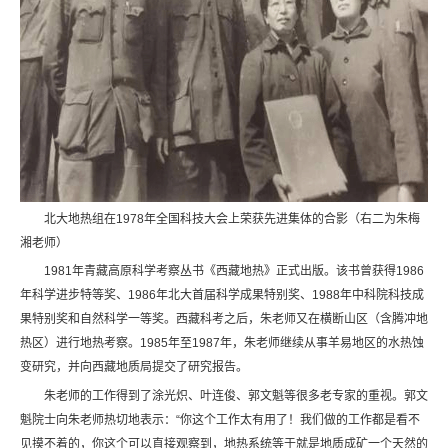
北大地热组在1978年全国科技大会上荣获先进集体的合影（右二为朱梅
湘老师）
1981年青藏高原科学考察丛书《西藏地热》正式出版。该书曾获得1986
年科学进步特等奖、1986年北大首届科学成果特别奖、1988年中科院科技成
果特别奖和自然科学一等奖。西藏科考之后，朱老师又在横断山区（含腾冲地
热区）进行地热考察。1985年至1987年，朱老师继续从事羊易地区的水热蚀
变研究，并向西藏地质局提交了研究报告。
朱老师的工作得到了涂光炽、叶连俊、郭文魁等很多老专家的重视。郭文
魁院士向朱老师热切地表示：“你这个工作太有用了！我们做的工作都是看不
见摸不着的，你这个可以直接观察到，地热系统等于就是地质成矿一个天然的