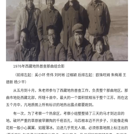
1976年西藏地热普查那曲组合影
（前排左起：奚小环 佟伟 刘时彬 过帼颖 后排左起：欧珠旺姆 朱梅湘 王
德新 杨少平）
从五月到十月，朱老师参与了西藏地热普查工作，负责整个那曲地区。那
曲市地处西藏北部，所辖十县中，最大的一个面积就相当于整个江苏，而在这
五个月中，凡地质图上所有标识的地热出露点都要跑到。
有一次，为了考察一个热泉区，考察小组整整骑了三天的马才到达目的
地。破坏严重的草原被旱獭掏的千疮百孔，马匹根本迈不开步子，只能像走梅
花桩一般小心翼翼、如履薄冰。沿途几乎荒无人烟，必须依靠地图上标注出的