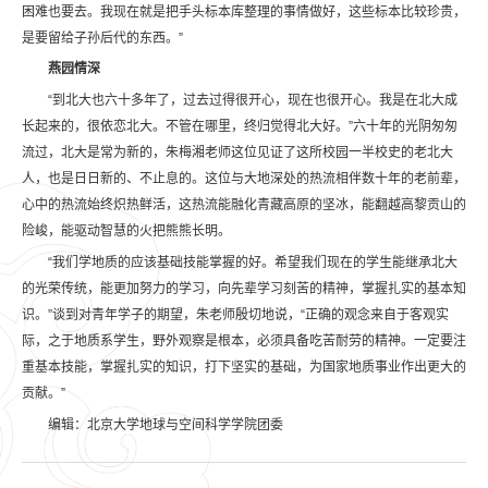
困难也要去。我现在就是把手头标本库整理的事情做好，这些标本比较珍贵，
是要留给子孙后代的东西。”
燕园情深
“到北大也六十多年了，过去过得很开心，现在也很开心。我是在北大成
长起来的，很依恋北大。不管在哪里，终归觉得北大好。”六十年的光阴匆匆
流过，北大是常为新的，朱梅湘老师这位见证了这所校园一半校史的老北大
人，也是日日新的、不止息的。这位与大地深处的热流相伴数十年的老前辈，
心中的热流始终炽热鲜活，这热流能融化青藏高原的坚冰，能翻越高黎贡山的
险峻，能驱动智慧的火把熊熊长明。
“我们学地质的应该基础技能掌握的好。希望我们现在的学生能继承北大
的光荣传统，能更加努力的学习，向先辈学习刻苦的精神，掌握扎实的基本知
识。”谈到对青年学子的期望，朱老师殷切地说，“正确的观念来自于客观实
际，之于地质系学生，野外观察是根本，必须具备吃苦耐劳的精神。一定要注
重基本技能，掌握扎实的知识，打下坚实的基础，为国家地质事业作出更大的
贡献。”
编辑：北京大学地球与空间科学学院团委