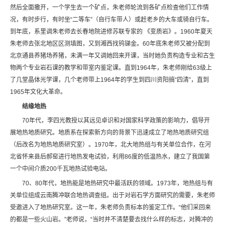
然后全面撒开，一个学生去一个矿点，朱老师轮流到各矿点检查他们工作情
况，有时步行，有时坐“二等车”（自行车带人）或赶老乡的大车或骑自行车。
到年底，系里调朱老师去长春地院进修苏联专家的 《变质岩》。1960年夏天
朱老师去张北地区区测填图，又到湘西找钨锑金。60年底朱老师又被分配到
北京通县养猪场养猪，未满一年又调她回来开课，当时她负责构造专业和古生
物两个专业岩石课的教学和带室内鉴定课。直到1964年，朱老师刚给63级上
了几堂晶体光学课，几个老师带上1964年的学生到四川资阳搞“四清”，直到
1965年文化大革命。
结缘地热
70年代，李四光教授以其远见卓识和对国家科学政策的影响力，倡导开
展地热地质研究。地质系在探索新方向的背景下迅速成立了地热地质研究组
（后改名为地热地质研究室）。1970年，北大地热组与有关单位合作，在河
北省怀来县后郝窑进行地热发电试验，利用86度的低温热水，建立了我国第
一个中间介质200千瓦地热试验电站。
70、80年代，地热能是地热研究中最活跃的领域。1973年，地热组与有
关单位组成云南腾冲联合地热调查组。出于对岩石学方面研究的需要，朱老师
受邀进入了地热研究室。这一年，朱老师负责标本的鉴定工作。“他们采回来
的都是一些火山岩。”老师说，“当时并不清楚要去找什么样的标志，对腾冲的