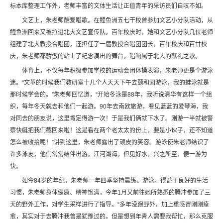
标本库整理工作外，老师丰富的文体生活让正值青年的采访员们自叹不如。
文艺上，朱老师酷爱唱歌。在鲤鱼洲五七干校曾参加文艺小分队活动，从
鲤鱼洲回来又被拉进北大文艺宣传队。百年校庆时，她和文艺小分队几位老师
组建了北大教授合唱团，还担任了一届教授合唱团团长，百年校庆和百廿校
庆，朱老师都骄傲的站上了纪念演出的舞台，唱响属于北大的献礼之歌。
体育上，不仅每年积极参加学校的运动会团体操表演，朱老师更是个游泳
迷。“文革的时候我们教研室十几个人天天下午去颐和园游泳，我的蛙泳就是
那时候学会的。”朱老师回忆道，“开始冬泳是88年，我听说清华有这样一个组
织，每年冬天就去和他们一起游。90年去南欧旅游，看见蓝蓝的爱琴海，我
对同去的朋友说，这里肯定得游一次！于是我们俩就下水了。刚游一半就被警
察快艇把我们截回来啦！这是看在两个老太太的份上，要是小伙子，还不知道
怎么被收拾呢！”讲到这里，朱老师露出了顽皮的笑容。游泳使朱老师结识了
许多泳友，他们常常结伴出游。江河湖海，但见好水，兴之所至，便一游为
快。
如今84岁的年纪，朱老师一年四季坚持晨练、游泳。得益于良好的生活
习惯，朱老师身体健康、精神饱满，今年1月又前往她所熟悉的腾冲参加了三
天的野外工作，对学生采样进行了指导。“多年没跑野外，加上重感冒刚刚痊
愈，其实对于去腾冲我曾是犹豫过的。但是想到年青人需要我帮忙，那么克服