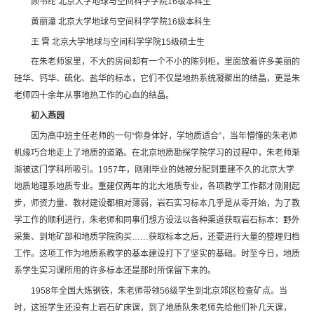
顾书纶 北京大学地球与空间科学学院16级本科生
黄丽潼 北京大学地球与空间科学学院16级本科生
王 霄 北京大学地球与空间科学学院15级硕士生
在朱老师家里，不大的房间却有一个不小的陈列柜，里面放着许多美丽的
硅华、钙华、硫化、盐华的标本，它们不仅是地热系统凝聚出的结晶，更是朱
老师四十余年从事地热工作的心血的结晶。
初入燕园
因为高中班主任老师的一句“你身体好，学地质适合”，当年懵懂的朱老师
机缘巧合地走上了地质的道路。在北京地质勘探学院学习的过程中，朱老师渐
渐被这门学科所吸引。1957年，刚刚毕业的她被分配到重建不久的北京大学
地质地理系地质专业。重建仅两年的北大地质专业，各项教学工作都才刚刚起
步，师资力量、教材建设都相对薄弱，岩石实习标本几乎是从零开始，为了教
学工作的顺利进行，朱老师和同事们想方设法以各种渠道获取岩石标本：野外
采集、到地矿部和地质学院购买……获取标本之后，还要进行大量的整理归档
工作。这项工作为地质系教学的基本建设打下了坚实的基础。时至今日，地质
系学生实习课所用的许多标本还是那时所保留下来的。
1958年全国大炼钢铁，朱老师带领56级学生到北京郊区检查矿点。当
时，这班学生还没有上岩石矿床课，到了地质队朱老师先给他们补几天课，