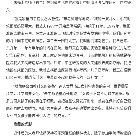
朱梅湘老师（右二）在纪录片《世界屋脊》中扮演科考队在研究工作的镜
头
“就是家里的事情没怎么管过。”朱老师遗憾地说，“我的一双儿女，小的时
候都是奶奶带大。我丈夫1977年开始患哮喘病，持续了11年。1979年，我正
准备去藏南考察，在兰州正准备上飞机时接到我丈夫发病的电报，我们研究室
的几个同事在轮流照看。第二天一回到北京，我叫他们都别管了，我自己来。
头几年，一年有半年的时间在医院。我每天白天要在实验室用各种测试方法鉴
定岩石矿物、看资料，晚上就趴在他病床边写书，《西藏地热》的初稿就是在
医院我丈夫病床边写出来的。后来，中医研究院的大夫建议去成都疗养。我把
他留在成都的医院，我就去横断山区进行地热考察。儿子高考时，我正在横断
山区考察，想想我们这一生最对不起的就是我的一双儿女。”
“就像联合国教科文组织每年评选世界杰出女科学家奖的宗旨：世界需要
科学，科学需要女性。”朱老师语重心长地说，“女孩子不是不可以学地质。很
多方面女孩子的优势在于细致，要把这些优势发挥出来，就要在保护好自己健
康的同时去掉娇气。相比男生来说，女孩子的确要付出更多。我特别希望我们
专业的女孩子能做出引人注目的成果。”
晚霞的光彩
退休后的朱老师依然保持着乐观活跃的精神状态。除了参加学院博物馆的