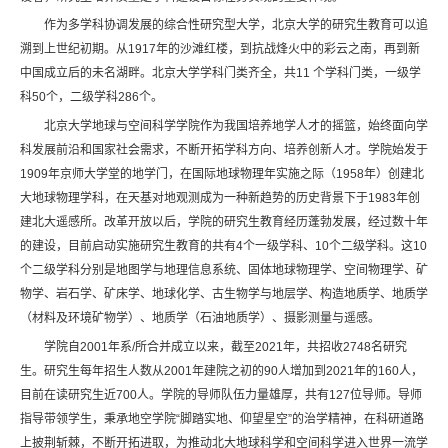
作为多学科协调发展的综合性研究型大学，北京大学的研究生教育可以追
溯到上世纪初期。从1917年的沙滩红楼，到抗战烽火中的彩云之南，再到新
中国成立后的未名湖畔。北京大学学科门类齐全，共11 个学科门类，一级学
科50个，二级学科286个。
北京大学地球与空间科学学院作为我国培养地学人才的摇篮，始终面向学
科发展前沿和国家社会需求，不断开拓学科方向、培养创新人才。学院始发于
1909年京师大学堂的地学门，在国际地球物理年实施之际（1958年）创建北
大地球物理学科，在天基对地观测成为一种新趋势的历史背景下于1983年创
建北大遥感所。改革开放以后，学院的研究生教育经历蓬勃发展，经过数十年
的建设，目前启动实施研究生教育的共有4个一级学科、10个二级学科。这10
个二级学科分别是地图学与地理信息系统、固体地球物理学、空间物理学、矿
物学、岩石学、矿床学、地球化学、古生物学与地层学、构造地质学、地质学
（材料及环境矿物学）、地质学（石油地质学）、摄影测量与遥感。
学院自2001年系/所合并成立以来，截至2021年，共招收2748名研究
生。研究生每年招生人数从2001年建院之初的90人增加到2021年的160人，
目前在读研究生近700人。学院的导师队伍力量雄厚，共有127位导师。导师
指导带领学生，秉承地空学院“脚踏实地、仰望星空”的治学精神，在科研道路
上披荆斩棘，不断开拓进取，为推动北大地球科学和空间科学进入世界一流学