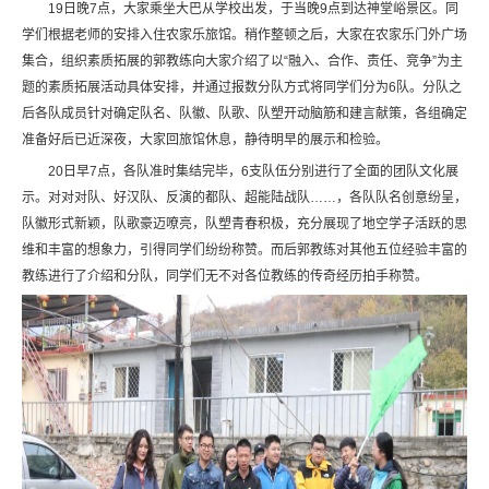
19日晚7点，大家乘坐大巴从学校出发，于当晚9点到达神堂峪景区。同
学们根据老师的安排入住农家乐旅馆。稍作整顿之后，大家在农家乐门外广场
集合，组织素质拓展的郭教练向大家介绍了以“融入、合作、责任、竞争”为主
题的素质拓展活动具体安排，并通过报数分队方式将同学们分为6队。分队之
后各队成员针对确定队名、队徽、队歌、队塑开动脑筋和建言献策，各组确定
准备好后已近深夜，大家回旅馆休息，静待明早的展示和检验。
20日早7点，各队准时集结完毕，6支队伍分别进行了全面的团队文化展
示。对对对队、好汉队、反演的都队、超能陆战队……，各队队名创意纷呈，
队徽形式新颖，队歌豪迈嘹亮，队塑青春积极，充分展现了地空学子活跃的思
维和丰富的想象力，引得同学们纷纷称赞。而后郭教练对其他五位经验丰富的
教练进行了介绍和分队，同学们无不对各位教练的传奇经历拍手称赞。