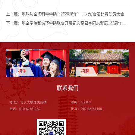
上一篇：
地球与空间科学学院举行2018年“一二•九”合唱比赛动员大会
下一篇：
地空学院和城环学院联合开展纪念高君宇同志诞辰122周年主题教育活动
招生
招聘
联系我们
地 址：北京大学逸夫贰楼
邮编：100871
电话：010-62751150
传真：010-62751150