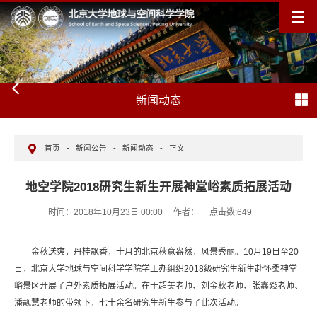
新闻动态
首页
-
新闻公告
-
新闻动态
-
正文
地空学院2018研究生新生开展神堂峪素质拓展活动
时间：2018年10月23日 00:00
作者：
点击数:
649
金秋送爽，丹桂飘香，十月的北京秋意盎然，风景秀丽。10月19日至20
日，北京大学地球与空间科学学院学工办组织2018级研究生新生赴怀柔神堂
峪景区开展了户外素质拓展活动。在于超美老师、刘金秋老师、张鑫焱老师、
潘靓慧老师的带领下，七十余名研究生新生参与了此次活动。