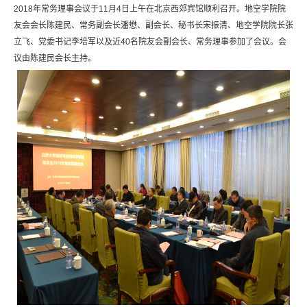
2018年常务理事会议于11月4日上午在北京西郊宾馆顺利召开。地空学院院
友会会长陈建民、常务副会长潘懋、副会长、秘书长宋振清、地空学院院长张
立飞、党委书记李培军以及近40名院友会副会长、常务理事参加了会议。会
议由陈建民会长主持。