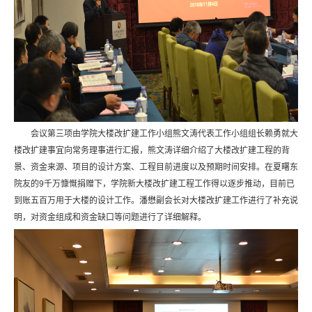
会议第三项由学院大楼改扩建工作小组熊文涛代表工作小组组长赖勇就大
楼改扩建事宜向常务理事进行汇报，熊文涛详细介绍了大楼改扩建工程的背
景、资金来源、项目的设计方案、工程目前进度以及预期时间安排。在夏曙东
院友的9千万慷慨捐赠下，学院新大楼改扩建工程工作得以逐步推动，目前已
到账五百万用于大楼的设计工作。潘懋副会长对大楼改扩建工作进行了补充说
明，对资金组成和资金缺口等问题进行了详细解释。