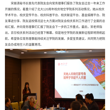
宋振清秘书长首先代表院友会向常务理事们报告了院友会过去一年来工作
开展的情况，着重介绍了北大120周年校庆地空学院系列活动情况，她从校庆
学术平台、校庆宣传平台、校庆科普平台、校庆联谊平台、基金捐赠平台、院
友事迹分享、院友返校情况这七大方面对院友会校庆系列工作进行了全面的总
结汇报，并向常务理事们汇报了院友会下一步的工作重点。最后，宋老师指
出，百廿校庆系列活动已经落下帷幕，但是地空学院的发展新征程即将扬帆起
航，希望各位常务理事能持续关注学院的发展，多提宝贵建议，共同努力把院
友会办成地空人的温馨港湾。