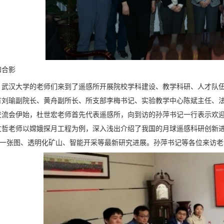
和合影
，武汉大学的老师们来到了遥感所开展院校学科建设、教学科研、人才队
有刘瑜副院长、黄舟副所长、所支部李梅书记、实验教学中心陈斌主任、
交流会伊始，杜世宏老师首先代表遥感所，向到访的孙萍书记一行表示欢
文哲老师以嫦娥探月工程为例，深入浅出介绍了我国的月球遥感科研创新
IS一张图、透明化矿山、智能开采等最新研究进展。孙萍书记等各位来访