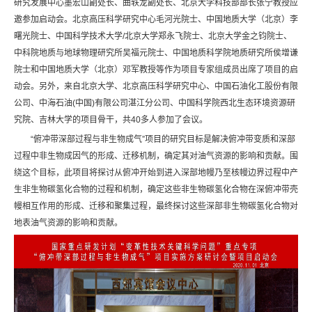
研究发展中心墨宏山副处长、曲轶龙副处长、北京大学科技部部长张宁教授应
邀参加启动会。北京高压科学研究中心毛河光院士、中国地质大学（北京）李
曙光院士、中国科学技术大学/北京大学郑永飞院士、北京大学金之钧院士、
中科院地质与地球物理研究所吴福元院士、中国地质科学院地质研究所侯增谦
院士和中国地质大学（北京）邓军教授等作为项目专家组成员出席了项目的启
动会。另外，来自北京大学、北京高压科学研究中心、中国石油化工股份有限
公司、中海石油(中国)有限公司湛江分公司、中国科学院西北生态环境资源研
究院、吉林大学的项目骨干，共40多人参加了会议。
“俯冲带深部过程与非生物成气”项目的研究目标是解决俯冲带变质和深部
过程中非生物成因气的形成、迁移机制，确定其对油气资源的影响和贡献。围
绕这个目标，此项目将探讨从俯冲开始到进入深部地幔乃至核幔边界过程中产
生非生物碳氢化合物的过程和机制，确定这些非生物碳氢化合物在深俯冲带壳
幔相互作用的形成、迁移和聚集过程，最终探讨这些深部非生物碳氢化合物对
地表油气资源的影响和贡献。