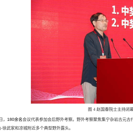
图 4 赵国春院士主持闭
180
日，
余名
会议代表参加会后野外考察。野外考察聚焦集宁杂岩古元古
-
山
徐武家和凉城附近多个典型野外露头。