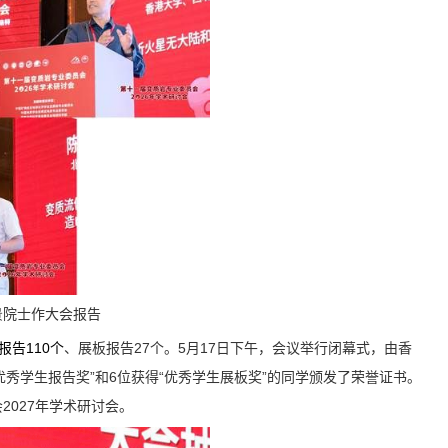
景院士作大会报告
110
27
5
17
报告
个
、展板报告
个。
月
日下午，会议举行闭幕式，由香
”
6
“
”
优秀学生报告奖
和
位获得
优秀学生展板奖
的同学颁发了荣誉证书。
2027
会
年学术研讨会。