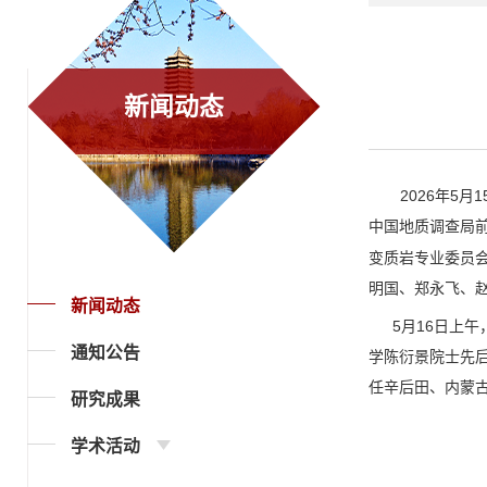
新闻动态
2026
5
1
年
月
中国地质调查局
变质岩专业委员
明国、郑永飞、
新闻动态
5
16
月
日上午
通知公告
学陈衍景院士先
任辛后田、内蒙
研究成果
学术活动