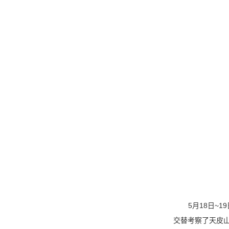
5
18
~19
月
日
交替考察了天皮