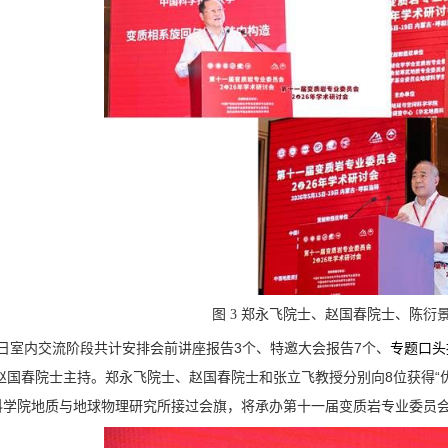
图 3 郑永飞院士、赵国春院士、陈衍
3
7
日室内交流阶段共计安排会前讲座报告
个、特邀大会报告
个、
专题口头
8
“
赵国春院士主持。郑永飞院士、赵国春院士和张立飞教授分别向
位获得
科学院地质与地球物理研究所接过会旗，将承办第十一届变质岩专业委员