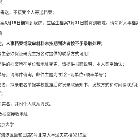
求
一寄送，不接受个人寄送档案；
档案
6月15日前
寄到我院，应届生档案
7月31日前
寄到我院。请勿将人事档
项
规定，人事档案或政审材料未按期到达者按不予录取处理；
间考生必须保证研究生报名时提供的联系方式可用；
时提供的档案所在单位和地址变更，请提供书面说明，本人签字确认；
递单号，请邮件咨询，邮件主题为“姓名+现单位+顺丰单号”；
审合格者，拟录取名单报学校批准后寄发录取通知书，发放方式和时间请联
室；
询须实名，并附个人联系方式。
及档案接收地址
北京大学
海淀区颐和园路5号北京大学逸夫贰楼3215室