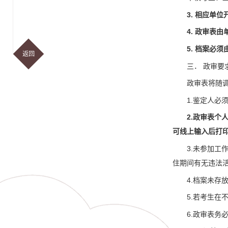
3. 相应单
4. 政审表
5. 档案必
返回
三． 政审要
政审表将随
1.鉴定人
2.政审表个
可线上输入后打
3.未参加
住期间有无违法
4.档案未
5.若考生
6.政审表务