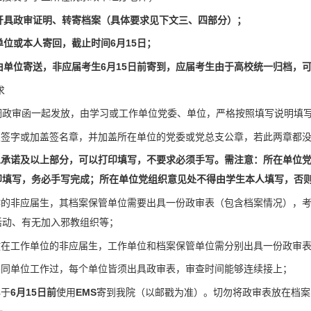
位开具政审证明、转寄档案（具体要求见下文三、四部分）；
由单位或本人寄回，截止时间6月15日；
须由单位寄送，非应届考生6月15日前寄到，应届考生由于高校统一归档，可
求
调政审函一起发放，由学习或工作单位党委、单位，严格按照填写说明填
必须签字或加盖签名章，并加盖所在单位的党委或党总支公章，若此两章都
人承诺及以上部分，可以打印填写，不要求必须手写。需注意：所在单位党
印填写，务必手写完成；所在单位党组织意见处不得由学生本人填写，否
工作的非应届生，其档案保管单位需要出具一份政审表（包含档案情况），
活动、有无加入邪教组织等；
存放在工作单位的非应届生，工作单位和档案保管单位需分别出具一份政审
在不同单位工作过，每个单位皆须出具政审表，审查时间能够连续接上；
必于
6月15日前
使用
EMS
寄到我院（以邮戳为准）。切勿将政审表放在档案