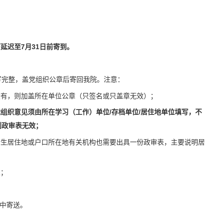
延迟至7月31日前寄到。
写完整，盖党组织公章后寄回我院。注意：
没有，则加盖所在单位公章（只签名或只盖章无效）；
组织意见须由所在学习（工作）单位/存档单位/居住地单位填写，不
则政审表无效；
考生居住地或户口所在地有关机构也需要出具一份政审表，主要说明居
表；
中寄送。