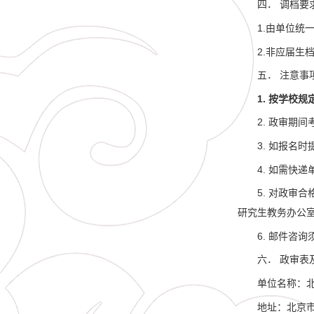
四． 调档要
1.由单位统
2.非应届生
五． 注意事
1. 按学校
2. 政审期
3. 如报名
4. 如需快
5. 对政
研究生教务办公
6. 邮件咨
六． 政审表
单位名称：
地址：北京市