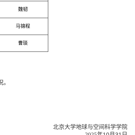
魏韧
马锦程
曹琰
况。
北京大学地球与空间科学学院
2025
年
10
月
31
日