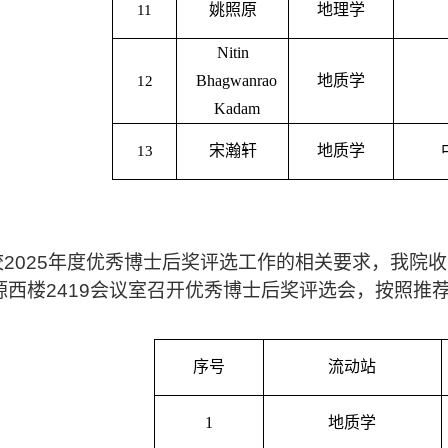
姚照原
地理学
11
Nitin
Bhagwanrao
地质学
12
Kadam
宋瀚轩
地质学
13
校
2025
年度优秀博士后奖评选工作的相关要求，我院收
源西楼
2419
会议室召开优秀博士后奖评选会，按照推
序号
流动站
1
地质学