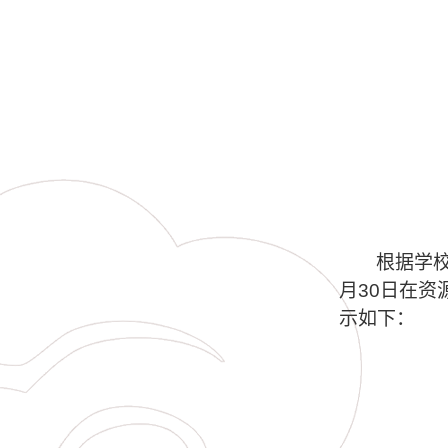
根据学
月
30
日在资
示如下：