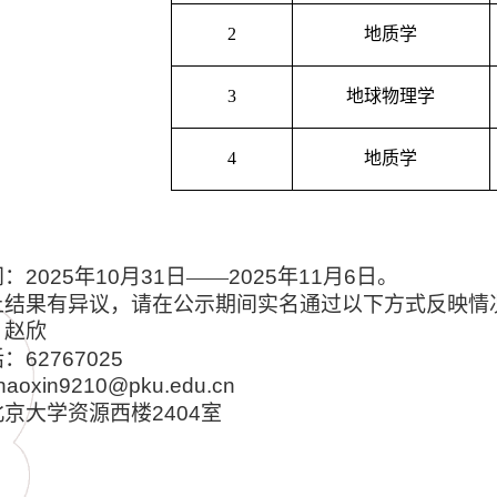
2
地质学
3
地球物理学
4
地质学
间：
2025
年
10
月
31
日——
2025
年
11
月
6
日。
上结果有异议，请在公示期间实名通过以下方式反映情
：赵欣
话：
62767025
haoxin9210@pku.edu.cn
北京大学资源西楼
2404
室