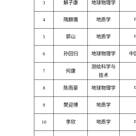
解子康
地球物理学
3
隋麒儒
地质学
4
郭山
地质学
5
孙回归
地球物理学
中
6
测绘科学与
何康
7
技术
陈雨豪
地球物理学
8
樊迎博
地质学
9
李欣
地质学
10