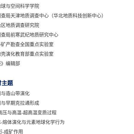
地球与空间科学学院
调查局天津地质调查中心（华北地质科技创新中心）
治区地质调查研究院
调查局前寒武纪地质研究中心
与矿产勘查全国重点实验室
地壳演化教育部重点实验室
报》编辑部
讨主题
用与造山带演化
用与早期克拉通形成
高压与高温
-
超高温变质过程
体
-
熔体演化与元素地球化学行为
形
-
成矿作用