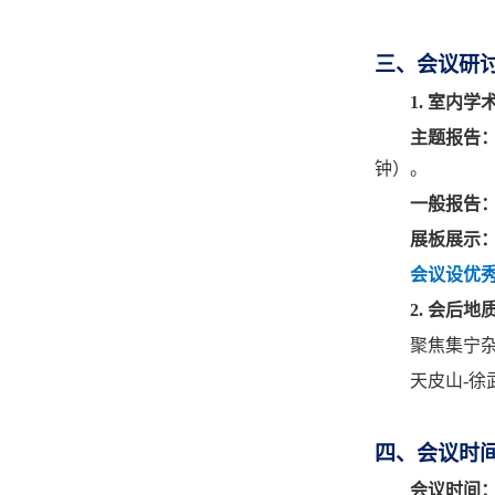
三、会议研
1.
室内学
主题报告
钟）。
一般报告
展板展示
会议设优
2.
会后地
聚焦集宁
天皮山
-
徐
四、会议时
会议时间