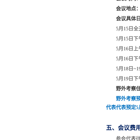
会议地点
会议具体
5
月
15
日全
5
月
15
日下
5
月
16
日上
5
月
16
日下
5
月
18
日
~1
5
月
19
日下
野外考察
野外考察
代表代表预定
5
五、会议费
参会代表