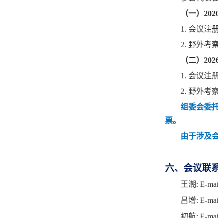
（一）
202
1.
会议
注
2.
野外考
（二）
202
1.
会议
注
2.
野外考
组委会委
票。
由于涉及
六、会议联
王潮
: E-mai
吕增
: E-mai
初航
: E-mai