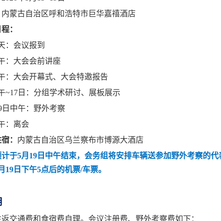
：
内蒙古自治区呼和浩特市
巨华嘉禧酒店
日程：
天：会议报到
午：大会会前讲座
午：大会开幕式、大会特邀报告
午
~17
日：分组学术研讨、展板展示
9
日中午：野外考察
午：离会
住宿：
内蒙古自治区乌兰察布市博源大酒店
预计于
5
月
19
日中午结束，会务组将安排车辆送参加野外考察的代
月
19
日下午
5
点后的机票
/
车票。
用
往返交通费和食宿费自理。会议注册费、野外考察费如下：