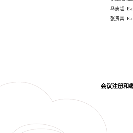
马志超
: E-
张贵宾
: E-
会议注册和