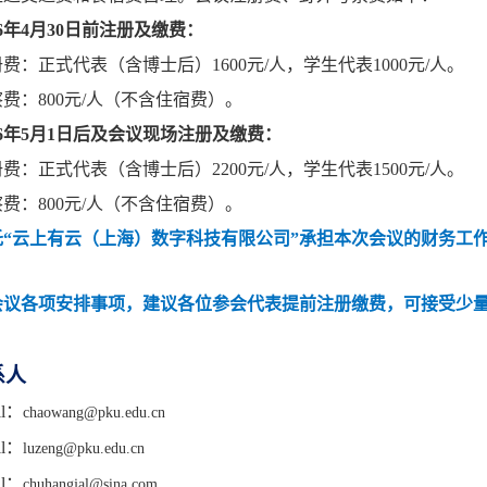
6
年
4
月
30
日前注册及缴费：
册费：正式代表（含博士后）
1600
元
/
人，学生代表
1000
元
/
人。
察费：
800
元
/
人（不含住宿费）。
6
年
5
月
1
日后及会议现场注册及缴费：
册费：正式代表（含博士后）
2200
元
/
人，学生代表
1500
元
/
人。
察费：
800
元
/
人（不含住宿费）。
托
“
云上有云（上海）数字科技有限公司
”
承担本次会议的财务工
会议各项安排事项，建议各位参会代表提前注册缴费，可接受少
系人
l
：
chaowang@pku.edu.cn
l
：
luzeng@pku.edu.cn
l
：
chuhangjal@sina.com