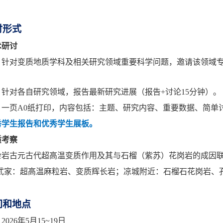
讨形式
术研讨
：
针对变质地质学科及相关研究领域重要科学问题，邀请该领域
：
针对各自研究领域，报告最新研究进展（报告
+
讨论
15
分钟）。
：
一页
A0
纸打印，内容包括：主题、研究内容、重要数据、简单
秀学生报告和优秀学生展板。
质考察
杂岩古元古代超高温变质作用及其与石榴（紫苏）花岗岩的成因
武家：超高温麻粒岩、变质辉长岩；凉城附近：石榴石花岗岩、
间和地点
：
2026
年
5
月
15~19
日