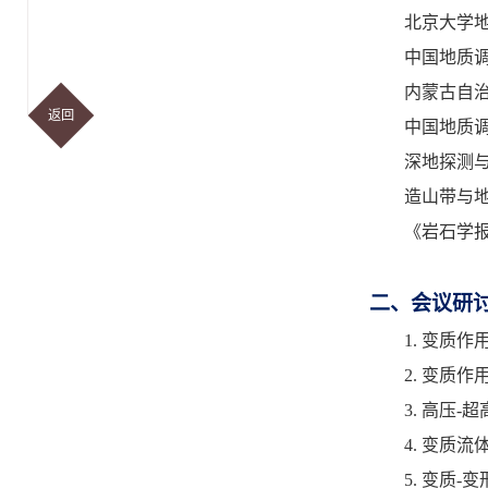
北京大学
中国地质
内蒙古自
返回
中国地质
深地探测
造山带与
《岩石学
二、会议研
1.
变质作
2.
变质作
3.
高压
-
超
4.
变质流
5.
变质
-
变