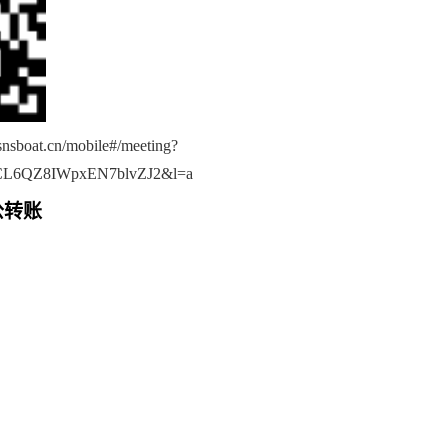
.snsboat.cn/mobile#/meeting?
CL6QZ8IWpxEN7blvZJ2&l=a
公转账