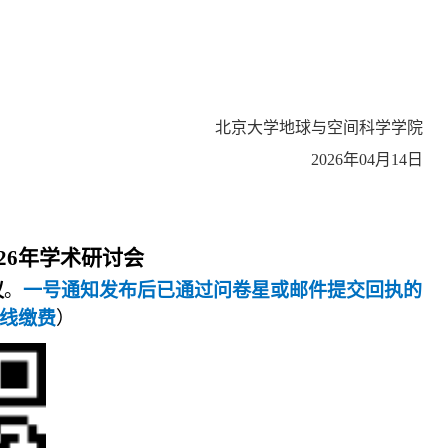
北京大学地球与空间科学学院
2026
年
04
月
14
日
26
年学术研讨会
议
。
一号通知发布后已通过问卷星或邮件提交回执的
线缴费
）