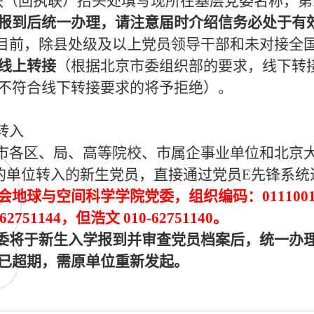
联（回执联）抬头处填写现所在基层党委名称，
报到后统一办理，请注意届时介绍信务必处于有
目前，除县处级及以上党员领导干部和未对接全
线上转接
（根据北京市委组织部的要求，线下转
不符合线下转接要求的将予拒绝）。
内转入
市各区、局、高等院校、市属企事业单位和北京
的单位转入的新生党员，直接通过党员E先锋系统
会地球与空间科学学院党委，组织编码：011100
62751144，但浩文 010-62751140。
委将于新生入学报到并审查党员档案后，统一办
已超期，需原单位重新发起。