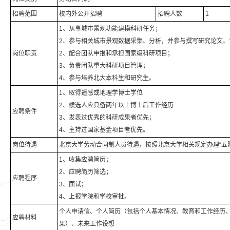
招聘范围
校内外公开招聘
招聘人数
1
1、从事城市景观功能建模科研任务；
2、参与相关城市景观数据采集、分析，并参与撰写研究论文、
岗位职责
2、配合团队申报和承担国家级科研项目；
3、负责团队重大科研项目管理；
4、参与培养北大本科生和研究生。
1、取得遥感或地理学博士学位
2、候选人应具备两年以上博士后工作经历
应聘条件
3、发表过优秀的科研成果者优先；
4、主持过国家基金项目者优先。
岗位待遇
北京大学劳动合同制人员待遇，按照北京大学相关规定办理“五
1、收集应聘简历；
2、应聘简历筛选；
应聘程序
3、面试；
4、上报学院和学校审批。
个人申请信、个人简历（包括个人基本情况、教育和工作经历
应聘材料
果）、未来工作设想