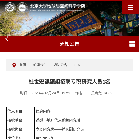
通知公告
首页
-
新闻公告
-
通知公告
-
正文
杜世宏课题组招聘专职研究人员1名
时间：2023年02月24日 09:59
作者：
点击数:
1423
信息项目
信息内容
招聘单位
遥感与地理信息系统研究所
招聘岗位
专职研究岗——特聘副研究员
岗位类别
劳动合同制