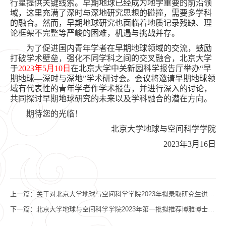
行星提供关键线索。早期地球已经成为地学重要的前沿领
域，这里充满了深时与深地研究思想的碰撞，需要多学科
的融合。然而，早期地球研究也面临着地质记录残缺、理
论框架不完整等严峻的困难，机遇与挑战并存。
为了促进国内青年学者在早期地球领域的交流，鼓励
打破学术壁垒，强化不同学科之间的交叉融合，北京大学
于
20
23
年
5
月
1
0
日
在北京大学中关新园科学报告厅举办
“早
期地球
—
深时与深地
”学术研讨会。会议将邀请早期地球领
域有代表性的青年学者作学术报告，并进行深入的讨论，
共同探讨早期地球研究的未来以及学科融合的潜在方向。
期待您的光临！
北京大学地球与空间科学学院
2023年3月16日
上一篇：
关于对北京大学地球与空间科学学院2023年拟录取研究生进行思想政治审查的通知
下一篇：
北京大学地球与空间科学学院2023年第一批拟推荐博雅博士后名单公示