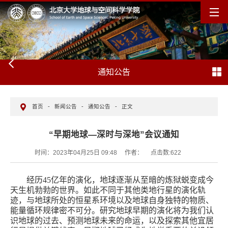
通知公告
首页
-
新闻公告
-
通知公告
-
正文
“早期地球—深时与深地”会议通知
时间：2023年04月25日 09:48
作者：
点击数:
622
经历
4
5
亿年的演化，地球逐渐从至暗的炼狱蜕变成今
天生机勃勃的世界。如此不同于其他类地行星的演化轨
迹，与地球所处的恒星系环境以及地球自身独特的物质、
能量循环规律密不可分。研究地球早期的演化将为我们认
识地球的过去、预测地球未来的命运，以及探索其他宜居