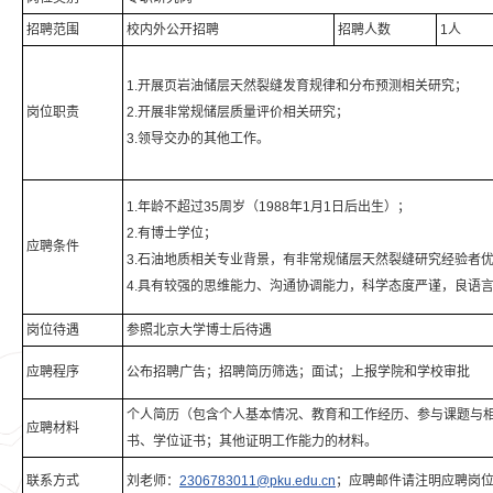
招聘范围
校内外公开招聘
招聘人数
1人
1.开展页岩油储层天然裂缝发育规律和分布预测相关研究；
岗位职责
2.开展非常规储层质量评价相关研究；
3.领导交办的其他工作。
1.年龄不超过35周岁（1988年1月1日后出生）；
2.有博士学位；
应聘条件
3.石油地质相关专业背景，有非常规储层天然裂缝研究经验者
4.具有较强的思维能力、沟通协调能力，科学态度严谨，良语
岗位待遇
参照北京大学博士后待遇
应聘程序
公布招聘广告；招聘简历筛选；面试；上报学院和学校审批
个人简历（包含个人基本情况、教育和工作经历、参与课题与
应聘材料
书、学位证书；其他证明工作能力的材料。
联系方式
刘老师：
2306783011@pku.edu.cn
；应聘邮件请注明应聘岗