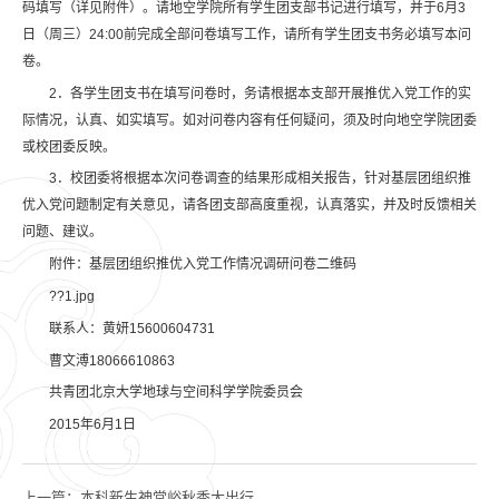
码填写（详见附件）。请地空学院所有学生团支部书记进行填写，并于6月3
日（周三）24:00前完成全部问卷填写工作，请所有学生团支书务必填写本问
卷。
2．各学生团支书在填写问卷时，务请根据本支部开展推优入党工作的实
际情况，认真、如实填写。如对问卷内容有任何疑问，须及时向地空学院团委
或校团委反映。
3．校团委将根据本次问卷调查的结果形成相关报告，针对基层团组织推
优入党问题制定有关意见，请各团支部高度重视，认真落实，并及时反馈相关
问题、建议。
附件：基层团组织推优入党工作情况调研问卷二维码
??1.jpg
联系人：黄妍15600604731
曹文溥18066610863
共青团北京大学地球与空间科学学院委员会
2015年6月1日
上一篇：
本科新生神堂峪秋季大出行