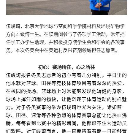
伍峻琦，北京大学地球与空间科学学院材料及环境矿物学
方向21级博士生。在读期间参与了各项学工活动，常年担
任学工办学生助理，并积极投身院学生会和研会的各项事
务。本次冬奥会中在奥运村反兴奋剂领域担任志愿者。
初心：赛场所在，心之所往
伍峻琦报名冬奥志愿者的初心有着几分特别。平日里的
他本就对篮球、田径等竞技体育项目有着深深的热爱，
在校园的操场、篮球场上时常能够发现他矫健的身影，
球场上挥汗如雨的畅快，让他沉迷于体育运动的别样魅
力。对于各类赛事的举办伍峻琦也尤为关注，诸如篮
球、田径、速滑等各种激烈的体育赛事总能让他热血沸
腾，每每看到比赛中的精彩瞬间，他都忍不住为运动员
们欢呼。对伍峻琦而言，他一直期待着有朝一日能够置