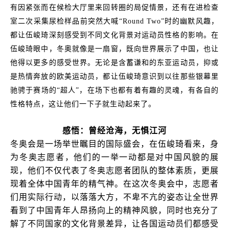
有因紧张而在候检大厅里来回转圈的局促情景，还有在进检查
室二次采集尿检样品前突然大喊“Round Two”时的幽默风趣，
都让伍峻琦深刻感受到不同文化背景对运动员性格的影响。在
伍峻琦眼中，冬奥就像是一扇窗，既向世界展示了中国，也让
他得以更多的感受世界。无论是含蓄谦和的东亚运动员，抑或
是热情奔放的欧美运动员，都让伍峻琦意识到以往那些银幕里
驰骋于赛场的“超人”，在场下也都有着有趣的灵魂，有各自的
性格特点，这让他们一下子就生动起来了。
感悟：曾经沧海，无惧江河
冬奥会是一场举世瞩目的国际盛会，在伍峻琦看来，身
为冬奥志愿者，他们的一举一动都是对中国风貌的展
现，他们不仅代表了冬奥志愿者团队的整体素质，更展
现着全体中国青年的精气神。在这次冬奥会中，志愿者
们用实际行动，以落落大方，不卑不亢的姿态让全世界
看到了中国青年人昂扬向上的精神风貌，同时也充分了
解了不同国家的文化背景差异，让各国运动员们都感受