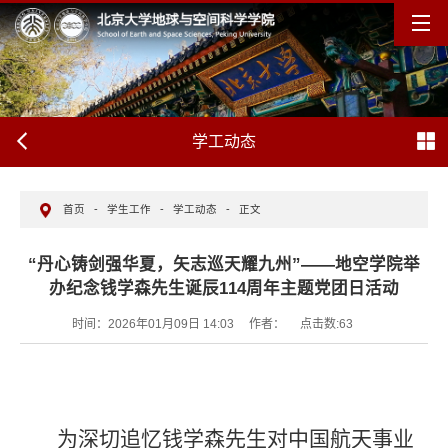
学工动态
首页
-
学生工作
-
学工动态
-
正文
“丹心铸剑强华夏，矢志巡天耀九州”——地空学院举
办纪念钱学森先生诞辰114周年主题党团日活动
时间：2026年01月09日 14:03
作者：
点击数:
63
为深切追忆钱学森先生对中国航天事业