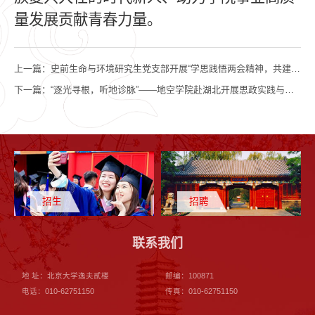
量发展贡献青春力量。
上一篇：
史前生命与环境研究生党支部开展“学思践悟两会精神，共建凝聚青春力量”主题党团日活动
下一篇：
“逐光寻根，听地诊脉”——地空学院赴湖北开展思政实践与科技服务
招生
招聘
联系我们
地 址：北京大学逸夫贰楼
邮编：100871
电话：010-62751150
传真：010-62751150