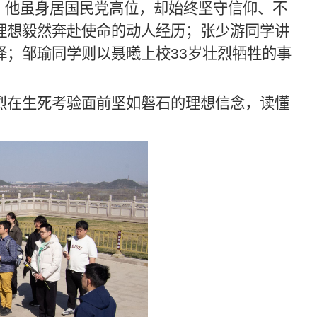
，他虽身居国民党高位，却始终坚守信仰、不
理想毅然奔赴使命的动人经历；张少游同学讲
择；邹瑜同学则以聂曦上校
33
岁壮烈牺牲的事
烈在生死考验面前坚如磐石的理想信念，读懂