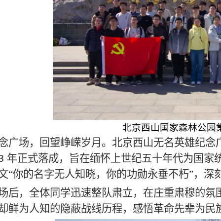
北京西山国家森林公园
念广场，回望峥嵘岁月。
北京西山无名英雄纪念广
3
年正式落成，旨在缅怀上世纪五十年代为国家
文“你的名字无人知晓，你的功勋永垂不朽”，深
场后，全体同学迅速整队肃立，在庄重肃穆的氛
却鲜为人知的隐蔽战线历程，感悟革命先辈为民