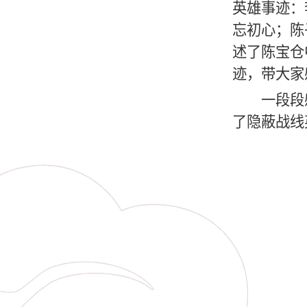
英雄事迹：
忘初心；陈
述了陈宝仓
迹，带大家
一段段
了隐蔽战线