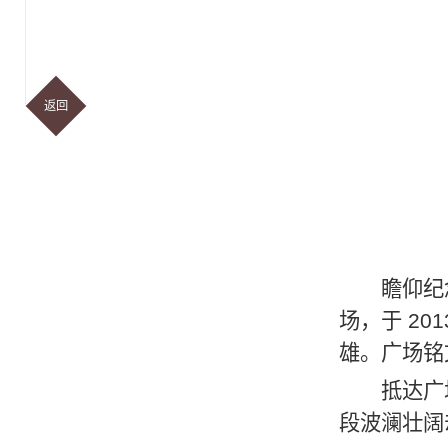
返回
瞻仰纪
场，于
201
雄。广场铭
抵达广
段波澜壮阔