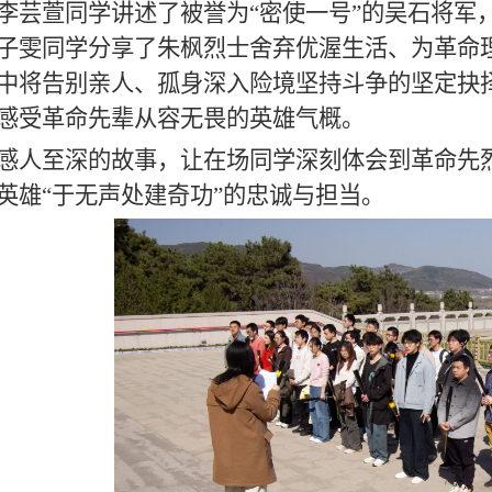
李芸萱同学讲述了被誉为“密使一号”的吴石将军
子雯同学分享了朱枫烈士舍弃优渥生活、为革命
中将告别亲人、孤身深入险境坚持斗争的坚定抉
感受革命先辈从容无畏的英雄气概。
感人至深的故事，让在场同学深刻体会到革命先
英雄“于无声处建奇功”的忠诚与担当。