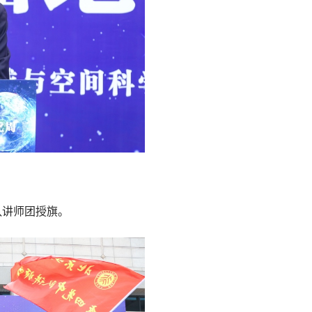
队讲师团授旗。