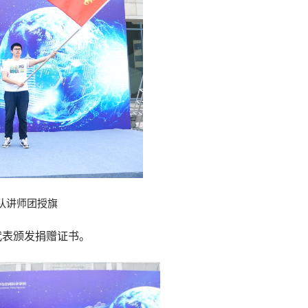
队讲师团授旗
代表颁发捐赠证书。