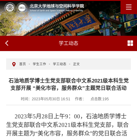
学工动态
首页
-
学生工作
-
学工动态
-
正文
石油地质学博士生党支部联合中文系2021级本科生党
支部开展 “美化市容，服务群众”主题党日联合活动
时间：2023年05月30日 16:51
作者：
点击数:
195
2023
年
5
月
28
日上午
9
：
00
，石油地质学博士
生党支部联合中文系
2
021
级本科生党支部，联合
开展主题为
“美化市容，服务群众”的党日联合活