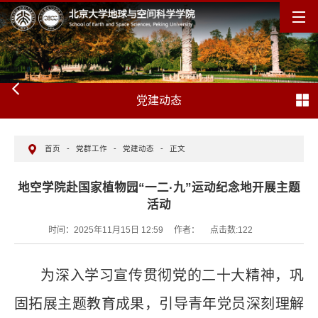
党建动态
首页
-
党群工作
-
党建动态
-
正文
地空学院赴国家植物园“一二·九”运动纪念地开展主题
活动
时间：2025年11月15日 12:59
作者：
点击数:
122
为深入学习宣传贯彻党的二十大精神，巩
固拓展主题教育成果，引导青年党员深刻理解