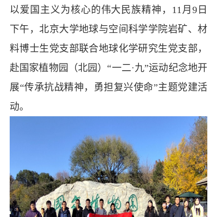
以爱国主义为核心的伟大民族精神，11月9日
下午，北京大学地球与空间科学学院岩矿、材
料博士生党支部联合地球化学研究生党支部，
赴国家植物园（北园）“一二·九”运动纪念地开
展“传承抗战精神，勇担复兴使命”主题党建活
动。