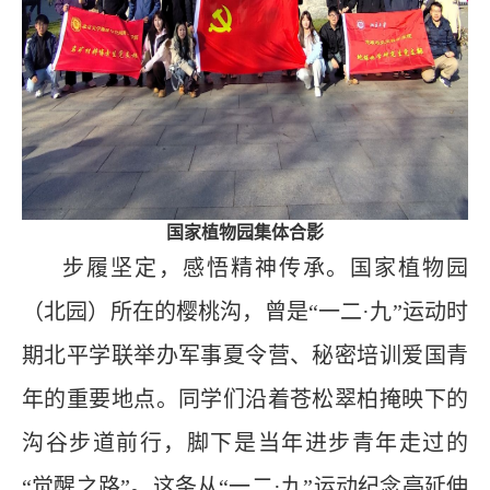
国家植物园集体合影
步履坚定，感悟精神传承。国家植物园
（北园）所在的樱桃沟，曾是“一二·九”运动时
期北平学联举办军事夏令营、秘密培训爱国青
年的重要地点。同学们沿着苍松翠柏掩映下的
沟谷步道前行，脚下是当年进步青年走过的
“觉醒之路”。这条从“一二·九”运动纪念亭延伸