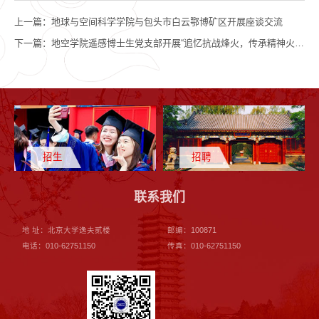
上一篇：
地球与空间科学学院与包头市白云鄂博矿区开展座谈交流
下一篇：
地空学院遥感博士生党支部开展“追忆抗战烽火，传承精神火炬”联学联讲活动
招生
招聘
联系我们
地 址：北京大学逸夫贰楼
邮编：100871
电话：010-62751150
传真：010-62751150