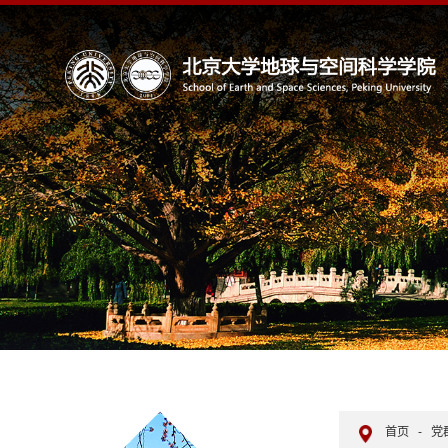
首页
-
党