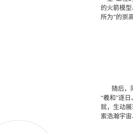
的火箭模型
所为”的崇
随后，
“羲和”逐
就，生动展
索浩瀚宇宙