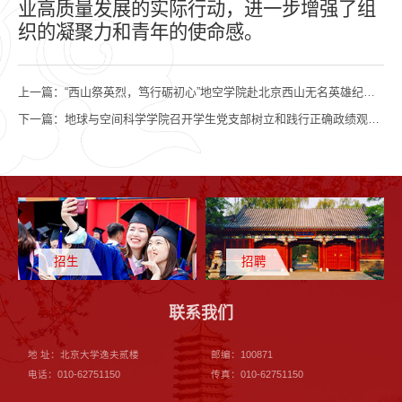
业高质量发展的实际行动，进一步增强了组
织的凝聚力和青年的使命感。
上一篇：
“西山祭英烈，笃行砺初心”地空学院赴北京西山无名英雄纪念广场开展党性实践活动
下一篇：
地球与空间科学学院召开学生党支部树立和践行正确政绩观专题部署会
招生
招聘
联系我们
地 址：北京大学逸夫贰楼
邮编：100871
电话：010-62751150
传真：010-62751150