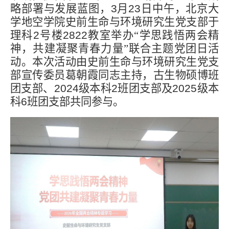
略部署与发展蓝图，
3
月
23
日中午，北京大
学地空学院史前生命与环境研究生党支部于
理科
2
号楼
2822
教室举办“学思践悟两会精
神，共建凝聚青春力量”联合主题党团日活
动。本次活动由史前生命与环境研究生党支
部宣传委员葛朝霞同志主持，古生物硕博班
团支部、
2024
级本科
2
班团支部及
2025
级本
科
6
班团支部共同参与。