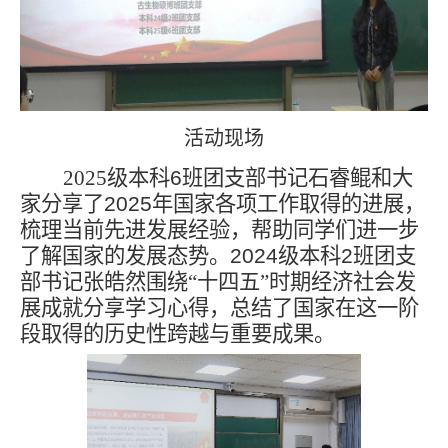
活动现场
2025
级本科
6
班团支部书记石睿鲲和大
家分享了
2025
年国家各项工作取得的进展，
梳理当前先进发展经验，帮助同学们进一步
了解国家的发展态势。
2024
级本科
2
班团支
部书记张皓然围绕“十四五”时期经济社会发
展成就分享学习心得，总结了国家在这一阶
段取得的历史性跨越与重要成果。