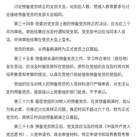
讨论预备党员转正的支部大会，对到会人数、赞成人数等要求与讨
论接收预备党员的支部大会相同。
第三十四条 党委对党支部上报的预备党员转正的决议，应当在三个
月内审批。审批结果应当及时通知党支部。党支部书记应当同本人谈
话，并将审批结果在党员大会上宣布。
党员的党龄，从预备期满转为正式党员之日算起。
第三十五条 预备期未满的预备党员工作、学习所在单位（居住地）
发生变动，应当及时报告原所在党组织。原所在党组织应当及时将对其
培养教育和考察的情况，认真负责地介绍给接收预备党员的党组织。
党组织应当对转入的预备党员的入党材料进行严格审查，对无法认
定的预备党员，报县级以上党委组织部门批准，不予承认。
第三十六条 基层党组织对转入的预备党员，在其预备期满时，如认
为有必要，可推迟讨论其转正问题，推迟时间不超过六个月。转为正式
党员的，其转正时间自预备期满之日算起。
第三十七条 预备党员转正后，党支部应当及时将其《中国共产党入
党志愿书》、入党申请书、政治审查材料、转正申请书和培养教育考察