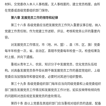
材料，交党委存入本人人事档案。无人事档案的，建立党员档案，由所
在党委或县级党委组织部门保存。
第六章 发展党员工作的领导和纪律
第三十八条 各级党委应当把发展党员工作列入重要议事日程，纳入
党建工作责任制，作为党建工作述职、评议、考核和党务公开的重要内
容。
对发展党员工作情况，市（地、州、盟）、县（市、区、旗）党委
每半年检查一次，省、自治区、直辖市党委每年检查一次。检查结果及
时上报，并向下通报。
重视从青年工人、农民、知识分子中发展党员，优化党员队伍结
构。对具备发展党员条件但长期不做发展党员工作的基层党组织，上级
党委应当加强指导和督促检查，必要时对其进行组织整顿。
第三十九条 各级党委组织部门每年应当向同级党委和上级党委组织
部门报告发展党员工作情况和发展党员工作计划，如实反映带有倾向性
的问题和对违反规定发展党员的查处情况。
第四十条 县以上党委及其组织部门应当重视对组织员的选拔、配备