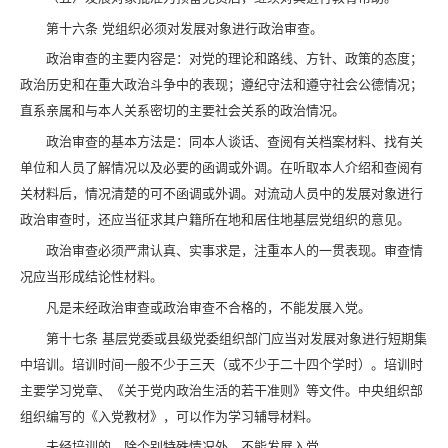
第十六条 党组织必须对发展对象进行政治审查。
政治审查的主要内容是：对党的理论和路线、方针、政策的态度；
政治历史和在重大政治斗争中的表现；遵纪守法和遵守社会公德情况；
直系亲属和与本人关系密切的主要社会关系的政治情况。
政治审查的基本方法是：同本人谈话、查阅有关档案材料、找有关
单位和人员了解情况以及必要的函调或外调。在听取本人介绍和查阅有
关材料后，情况清楚的可不函调或外调。对流动人员中的发展对象进行
政治审查时，还应当征求其户籍所在地和居住地基层党组织的意见。
政治审查必须严肃认真、实事求是，注重本人的一贯表现。审查情
况应当形成结论性材料。
凡是未经政治审查或政治审查不合格的，不能发展入党。
第十七条 基层党委或县级党委组织部门应当对发展对象进行短期集
中培训。培训时间一般不少于三天（或不少于二十四个学时）。培训时
主要学习党章、《关于党内政治生活的若干准则》等文件。中央组织部
组织编写的《入党教材》，可以作为学习辅导材料。
未经培训的，除个别特殊情况外，不能发展入党。