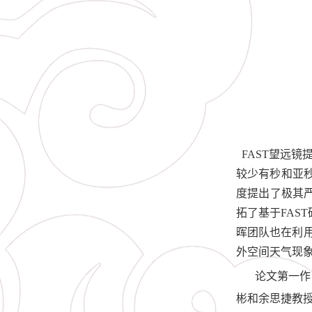
FAST望远
较少有秒和亚
度提出了极其
拓了基于FAS
晖团队也在利用
外空间天气现
论文第一作
彬和余思捷教授