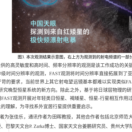
图
3.
本次观测结果示意图，右上方为观测到的射电频谱的一部
镜提供的高灵敏度和高时间、频率分辨率的观测是该工作成功的关
秒级时间分辨率的观测，FAST观测将时间分辨率直接拓展到了
严苛的要求，当前世界上其它射电望远镜基本都难以实现类似FA
T研究晚型恒星系统的新方向。除此之外，基于将日球层物理的
FAST观测开展对年轻类日恒星、褐矮星、恒星-行星相互作
象的理解，为寻找系外宜居行星提供重要启示。
者为张佳乐，通讯作者为田晖教授，其他合作者包括北京师范大学苍天
、巴黎天文台P. Zarka博士、国家天文台姜鹏研究员、贵州