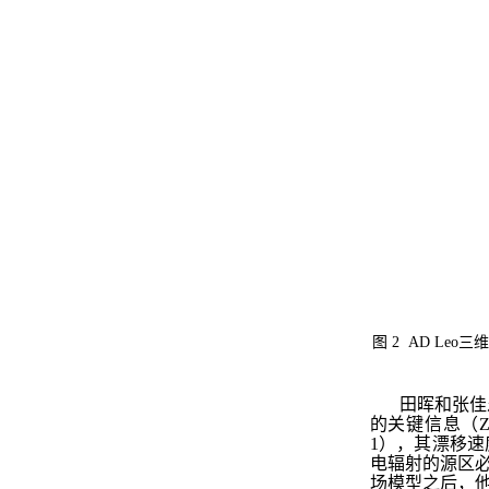
图
2 AD Leo
三
田晖和张佳
的关键信息（
Z
1
），其漂移速
电辐射的源区
场模型之后，