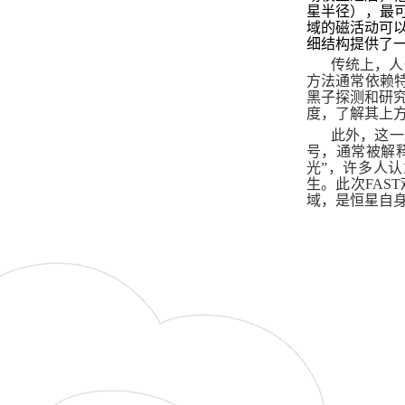
星半径），最
域的磁活动可
细结构提供了
传统上，人
方法通常依赖
黑子探测和研
度，了解其上
此外，这一
号，通常被解
光”，许多人
生。此次
FAST
域，是恒星自