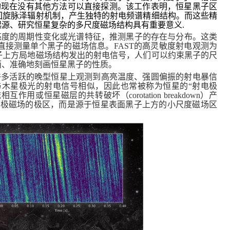
构现在没有其他方法可以直接探测。该工作表明，恒星黑子区
回旋脉泽辐射机制，产生独特的射电频谱精细结构。而这些精
源、研究恒星复杂的多尺度磁场结构具有重要意义.
亮度的周期性变化或光谱特征，推测黑子的存在与分布。这类
直接测量单个黑子的磁场信息。
FAST
的高灵敏度射电观测为
子上方局地磁场结构发出的射电信号，人们可以约束黑子的尺
面、准确地刻画恒星黑子的性质。
许多活跃的晚型恒星上观测到高亮温度、强圆偏振的射电暴信
木星极光的射电信号相似，因此也常被称为恒星的“射电极
磁相互作用或恒星磁层的共转破坏（
corotation breakdown
）产
偶极磁场的极区，而是源于恒星表面黑子上方的小尺度磁场区