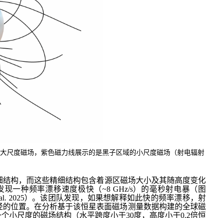
球大尺度磁场，紫色磁力线展示的是黑子区域的小尺度磁场（射电辐射
细结构，而这些精细结构包含着源区磁场大小及其随高度变化
发现一种频率漂移速度极快（
~8 GHz/s
）的毫秒射电暴（图
al. 2025
）。该团队发现，如果想解释如此快的频率漂移，射
径的位置。在分析基于该恒星表面磁场测量数据构建的全球磁
一个小尺度的磁场结构（水平跨度小于
30
度，高度小于
0.2
倍恒