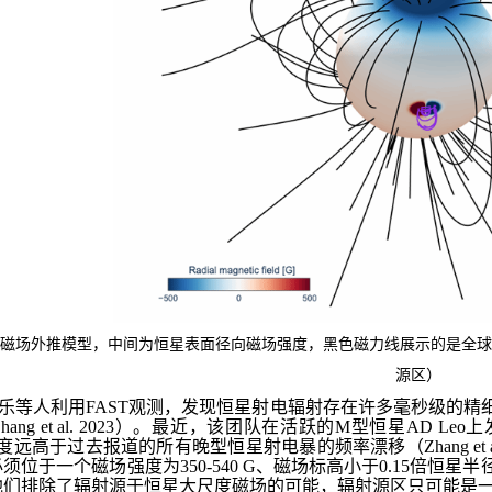
维磁场外推模型，中间为恒星表面径向磁场强度，黑色磁力线展示的是全
源区）
乐等人利用
FAST
观测，发现恒星射电辐射存在许多毫秒级的精
hang et al. 2023
）。最近，该团队在活跃的
M
型恒星
AD Leo
上
度远高于过去报道的所有晚型恒星射电暴的频率漂移（
Zhang et 
必须位于一个磁场强度为
350-540 G
、磁场标高小于
0.15
倍恒星半
他们排除了辐射源于恒星大尺度磁场的可能，辐射源区只可能是