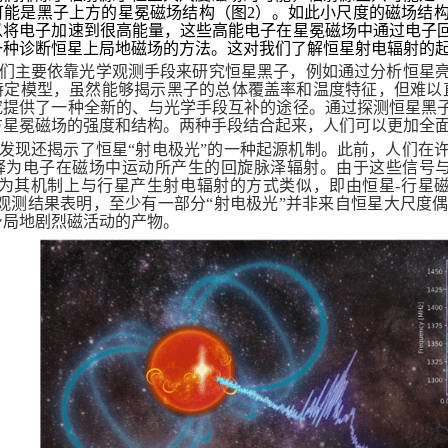
可能是黑子上方的星冕磁场结构（图
2
）。如此小尺度的磁场结
以将电子加速到很高能量，这些高能电子在星冕磁场中通过电子
一种诊断恒星上局地磁场的方法。这对我们了解恒星射电辐射的起
们主要依靠光学观测手段来研究恒星黑子，例如通过分析恒星
特定模型，虽然能够揭示黑子的总体覆盖率和温度特征，但难以
究提供了一种全新的、与光学手段互补的途径。通过探测恒星黑
方星冕磁场的强度和结构。两种手段结合起来，人们可以更加全
发现还揭示了恒星“射电极光”的一种起源机制。此前，人们在
释为电子在磁场中运动所产生的回旋脉泽辐射。由于这些信号与
认为其机制上与行星产生射电辐射的方式类似，即由恒星
-
行星
观测结果表明，至少有一部分“射电极光”并非来自恒星大尺度
身局地剧烈磁活动的产物。