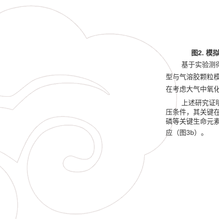
2.
图
模
基于实验测
型与气溶胶颗粒
在考虑大气中氧化
上述研究证
压条件，其关键
磷等关键生命元
3b
应（图
）。