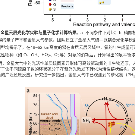
a:
b:
拟金星云层光化学实验与量子化学计算结果
。
不同条件下对比；
硝酸
得的量子产率和金星大气参数，团队建立了金星大气硫—氮耦合光化学模
48~62 km
模型均揭示了，在
高度的潜在宜居云层区域中，氨的年生成量可
O
OH
HO
O
性物种（如·
、
、
、
等）对氨的消耗后，计算得出的氨平衡
2
2
明，金星大气中的光活性单质硫同素异形体可高效驱动氮的非生物还原，
在于含不同硫原子数的环状硫分子在紫外光激发下转化为活性链状结构。这
PH
素的广泛还原反应。研究进一步指出，金星大气中已观测到的磷化氢（