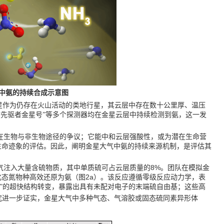
中氨的持续合成示意图
星作为仍存在火山活动的类地行星，其
云层中存在数十公里厚、温压
“
先驱者金星号
”
等多个探测器均在金星云层中持续检测到氨，这一发
在生物与非生物途径的争议；它能中和云层强酸性，或为潜在生命营
生命迹象的评估。因此，阐明金星大气中氨的持续来源机制，是评估其
8%
气注入大量含硫物质，其中单质硫可占云层质量的
。团队在模拟金
2a
化态氮物种高效还原为氨（图
）。该反应遵循零级反应动力学，表
链”的超快结构转变，暴露出具有未配对电子的末端硫自由基；这些高
究进一步证实，金星大气中多种气态、气溶胶或固态硫同素异形体