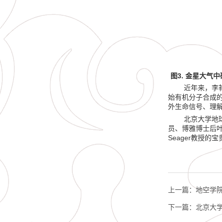
3.
图
金星大气中
近年来，李
始有机分子合成
外生命信号、理
北京大学地
员、博雅博士后
Seager
教授的宝
上一篇：
地空学
下一篇：
北京大学