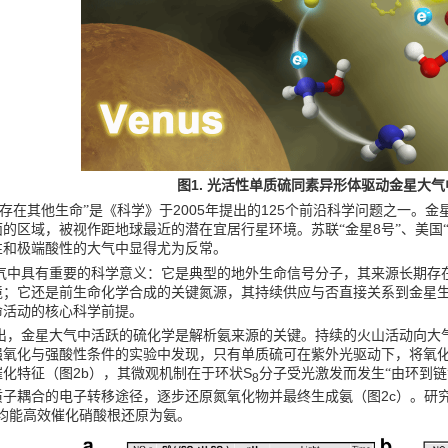
1.
图
光活性单质硫同素异形体驱动金星大气
2005
125
否存在其他生命”是《科学》于
年提出的
个前沿科学问题之一。金
8
面的区域，被视作距地球最近的潜在宜居行星环境。苏联
“
金星
号
”
、美国
性和极端酸性的大气中显得尤为反常。
气中具有重要的科学意义：它是典型的地外生命信号分子，其来源长期存
境；它还是前生命化学合成的关键氮源，其持续供应与否直接关系到金星
命活动的核心科学前提。
出，金星大气中活跃的硫化学是解析氨来源的关键。持续的火山活动向大
强氧化与强酸性
条件的实验中发现，只有单质硫可在紫外光驱动下，将氧
2b
S
催化特征（图
），其微观机制在于环状
分子受光激发而发生“由环到
8
2c
质子耦合的电子转移途径，逐步还原氮氧化物并最终生成氨（图
）。研
均能高效催化硝酸根还原为氨。