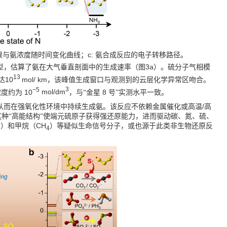
c:
根与氨浓度随时间变化曲线；
氨合成反应的电子转移路径。
3a
型，估算了氨在大气垂直剖面中的生成速率（图
）。硫分子气相模
13
10
mol/ km
达
，该峰值生成窗口与观测到的云层化学异常区吻合。
−
5
3
10
mol/dm
8
浓度约为
，与“金星
号”实测水平一致。
/
从而在强氧化性环境中持续生成氨。该反应不依赖金属催化或高温
高
种“高能结构”使端元硫原子获得强还原能力，进而驱动碳、氮、硫、
CH
）和甲烷（
）等疑似生命信号分子，或也源于此类非生物还原反
3
4