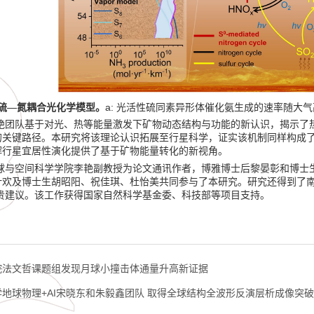
a:
硫—氮耦合光化学模型。
光活性硫同素异形体催化氨生成的速率随大气
艳团队基于对光、热等能量激发下矿物动态结构与功能的新认识，揭示了热
的关键路径。本研究将该理论认识拓展至行星科学，证实该机制同样构成
解行星宜居性演化提供了基于矿物能量转化的新视角。
球与空间科学学院李艳副教授为论文通讯作者，博雅博士后黎晏彰和博士
叶欢及博士生胡昭阳、祝佳琪、杜怡美共同参与了本研究。研究还得到了
贵建议。该工作获得国家自然科学基金委、科技部等项目支持。
院法文哲课题组发现月球小撞击体通量升高新证据
地球物理+AI宋晓东和朱毅鑫团队 取得全球结构全波形反演层析成像突破