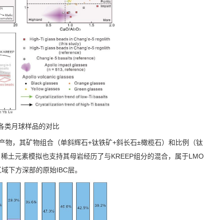
各类月球样品的对比
产物，其矿物组合（单斜辉石
+
钛铁矿
+
斜长石±橄榄石）和比例（钛
。稀土元素模拟也支持其母岩经历了与
KREEP
组分的混合，属于
LMO
区域下方深部的原始
IBC
层。