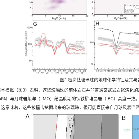
图
2
极高钛玻璃珠的地球化学特征及其与
石学模拟（图
3
）表明，这些玻璃珠的前体岩石并非普通玄武岩岩浆演化的
ol%
）与月球岩浆洋（
LMO
）结晶晚期的钛铁矿堆晶岩（
IBC
）高度一致
。这意味着，这些被撞击挖掘出来的玻璃珠，很可能直接来自月球风暴洋