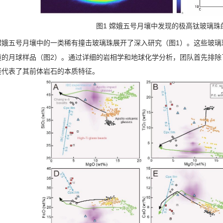
图
1
嫦娥五号月壤中发现的极高钛玻璃珠
嫦娥五号月壤中的一类稀有撞击玻璃珠展开了深入研究（图
1
）。这些玻璃
道的月球样品（图
2
）。通过详细的岩相学和地球化学分析，团队首先排除
接代表了其前体岩石的本质特征。