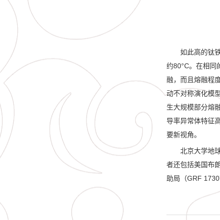
如此高的钛
约
80
°
C
。在相同
融，而且熔融程
动不对称演化模
生大规模部分熔
导率异常体特征
要新视角。
北京大学地
者还包括美国布
助局（
GRF 17307