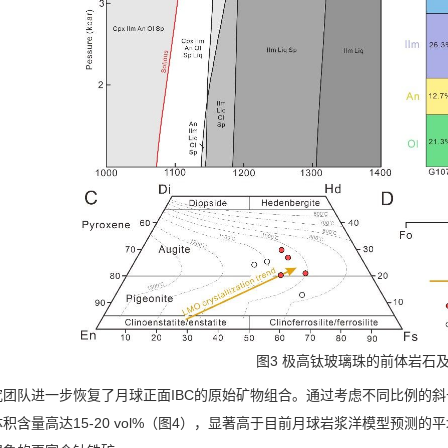
图
3
极高钛玻璃珠的前体岩石
究团队进一步恢复了月球正面
IBC
的原始矿物组合。通过考虑不同比例的斜
体积含量高达
15-20 vol%
（图
4
），显著高于目前月球岩浆洋模型预测的平