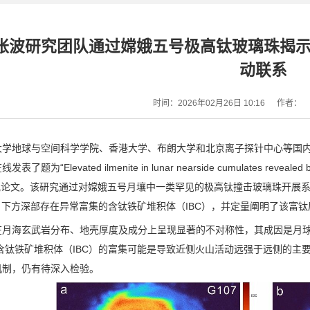
张波研究团队通过嫦娥五号极高钛玻璃珠揭
动联系
时间：2026年02月26日 10:16
作者：
大学地球与空间科学学院、香港大学、布朗大学和北京离子探针中心等国内
在线发表了题为“
Elevated ilmenite in lunar nearside cumulates revealed
究论文。该研究通过对嫦娥五号月壤中一类罕见的极高钛撞击玻璃珠开展
）下方深部存在异常富集的含钛铁矿堆积体（
IBC
），并定量阐明了该富钛
在月海玄武岩分布、地壳厚度及成分上呈现显著的不对称性，其成因是月
含钛铁矿堆积体（
IBC
）的富集可能是导致近侧火山活动远强于远侧的主
机制，仍有待深入检验。