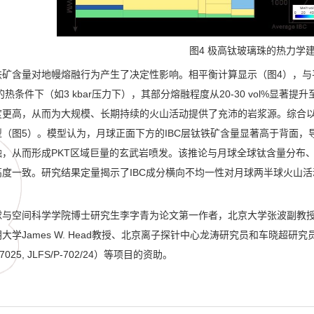
图
4
极高钛玻璃珠的热力学
铁矿含量对地幔熔融行为产生了决定性影响。相平衡计算显示（图
4
），与
的热条件下（如
3 kbar
压力下），其部分熔融程度从
20-30 vol%
显著提升
度更高，从而为大规模、长期持续的火山活动提供了充沛的岩浆源。综合
型（图
5
）。模型认为，月球正面下方的
IBC
层钛铁矿含量显著高于背面，
融，从而形成
PKT
区域巨量的玄武岩喷发。该推论与月球全球钛含量分布
高度一致。研究结果定量揭示了
IBC
成分横向不均一性对月球两半球火山活
球与空间科学学院博士研究生李字青为论文第一作者，北京大学张波副教
朗大学
James W. Head
教授、北京离子探针中心龙涛研究员和车晓超研究
025, JLFS/P-702/24
）等项目的资助。