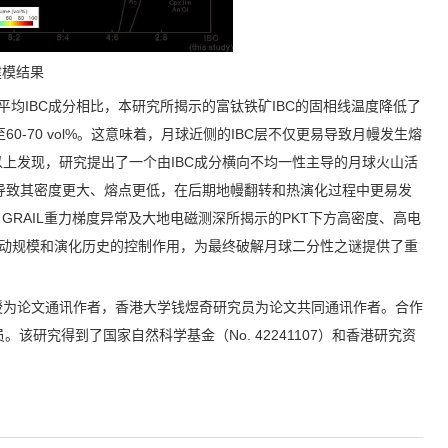
建模结果
平均
IBC
成分相比，本研究所揭示的富钛铁矿
IBC
的固相线温度降低了
至
60-70 vol%
。这意味着，月球近侧的
IBC
层不仅更易导致月幔发生熔
以上发现，研究提出了一个由
IBC
成分横向不均一性主导的月球火山活
导致其密度更大、熔点更低，在后期地幔翻转和热演化过程中更易发
、
GRAIL
重力梯度异常及大地电磁测深所揭示的
PKT
下方高密度、高电
动规模和演化历史的控制作用，为最终破解月球二分性之谜提供了重
授为论文通讯作者，香港大学钱煜奇研究员为论文共同通讯作者。合作
员。该研究得到了国家自然科学基金（
No. 42241107
）和香港研究资