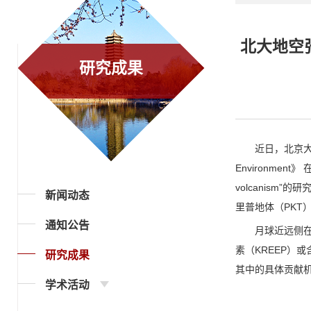
北大地空
研究成果
近日，北京
Environment
》 
volcanism
”的研
新闻动态
里普地体（
PKT
通知公告
月球近远侧
素（
KREEP
）或
研究成果
其中的具体贡献
学术活动