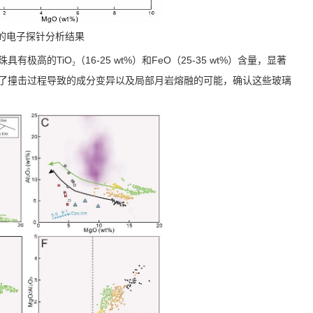
的电子探针分析结果
珠具有极高的
TiO
（
16-25 wt%
）和
FeO
（
25-35 wt%
）含量，显著
₂
了撞击过程导致的成分变异以及局部月岩熔融的可能，确认这些玻璃