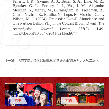
Faherty, J. K., Skemer, A. J., Beiler, S. A., Line, M. R.,
Bjoraker, G. L., Fortney, J. J., Vos, J. M., Alejandro
Merchan, S., Marley, M., Burningham, B., Freedman, R.,
Gharib-Nezhad, E., Batalha, N., Lupu, R., Visscher, C., …
Wilson, M. J. (2024). Protosolar D-to-H Abundance and
One Part per Billion PH
in the Coldest Brown Dwarf.
The
3
Astrophysical Journal Letters
,
977
(2), L49.
https://doi.org/10.3847/2041-8213/ad9744
下一篇：
地空学院沈佳恒课题组发现“超级火山”爆发时，大气二氧化碳不增反降
招生
招聘