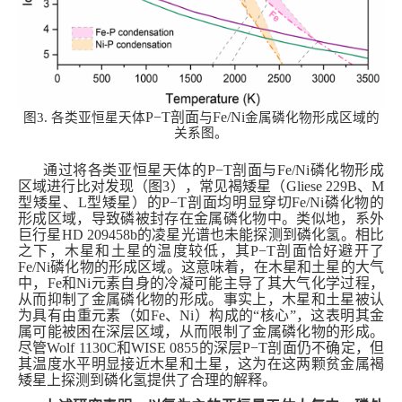
P−T
剖面
Fe/Ni
图3. 各类亚恒星天体
与
金属磷化物
形成区域的
关系图
。
通过将各类
亚恒星天体的P−T剖面与Fe/Ni磷化物形成
区域
进行比对发现（
图3
）
，常见褐矮星（Gliese 229B、M
型矮星、L型矮星）的P−T剖面均
明显
穿
切
Fe/Ni磷化物的
形成区域，导致
磷
被
封存
在金属磷化物中。
类似地
，系外
巨
行星HD 209458b的凌星光谱也
未能探测到磷化氢
。相比
之下，木星和土星的温度较低，
其
P−T剖面恰好避开了
Fe/Ni磷化物的形成区域。这
意味着
，在木星和土星的大气
中，Fe
和
Ni元素
自身的冷凝
可能主导了
其
大气化学
过程
，
从而抑制了金属磷化物的形成
。事实上，木星和土星
被认
为具有
由重元素
（如
Fe
、
Ni
）
构成的“核心”，这表明
其
金
属可能被
困
在
深层
区域
，从而限制了金属磷化物的形成
。
尽管Wolf 1130C和WISE 0855的深层P−T
剖面
仍不确定，
但
其温度水平明显接近木星和土星
，这为
在这两颗贫金属褐
矮星上探测到磷化氢
提供了合理的解释。