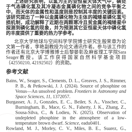
上述研究
表明
，以氢为主
的亚恒星天体大气中，磷处
于气态磷化氢及其冷凝态金属
磷化物
之间
的竞争
平衡之
中，而天体的金属性和温度则是控制其丰度的关键因素。
该研究提出了一种以金属磷化物为主体的
褐矮星磷化氢亏
损机制
，成功解释了近期在两颗寒冷且贫金属的褐矮星中
探测到磷化氢的现象，并为预测其它亚恒星天体中磷化氢
的丰度提供了重要的热力学参考。
北京大学地球与空间科学学院博士研究生殷荣章为论
文第一作者，李艳副教授为论文通讯作者
。
参与该工作的
作者还有
北京大学博雅
博士后
黎晏彰及
麻省理工学院Sara
Seager教授。该
工作
获得国家自然科学基金项目
（42550210, 42192502）的资助。
参考文献
Bains, W., Seager, S., Clements, D. L., Greaves, J. S., Rimmer,
P. B., & Petkowski, J. J. (2024). Source of phosphine on
Venus—An unsolved problem.
Frontiers in Astronomy and
Space Sciences
,
11
, 1372057.
Burgasser, A. J., Gonzales, E. C., Beiler, S. A., Visscher, C.,
Burningham, B., Mace, G. N., Faherty, J. K., Zhang, Z.,
Sousa-Silva, C., & Lodieu, N. (2025). Observation of
undepleted phosphine in the atmosphere of a low-
temperature brown dwarf.
Science
, eadu0401.
Rowland, M. J., Morley, C. V., Miles, B. E., Suarez, G.,