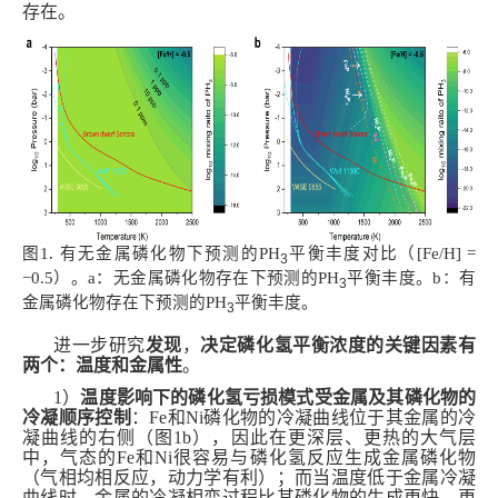
存在。
图1. 有无金属磷化物下预测的PH
平衡丰度对比（[Fe/H] =
3
−0.5）。a：无金属磷化物存在下预测的PH
平衡丰度。b：有
3
金属磷化物存在下预测的PH
平衡丰度。
3
进一步研究
发现
，
决定磷化氢平衡
浓度的关键因素有
两个：温度和金属性
。
1
）
温度
影响下的
磷化氢
亏损
模式受
金属及其磷化物的
冷凝顺序控制
：Fe和Ni磷化物的冷凝曲线位于
其
金属的冷
凝曲线
的右侧
（图1b）
，因此
在更深
层
、更热的大气层
中，气态的Fe和Ni很容易与磷化氢反应生成
金属
磷化物
（气相均相反应，
动力学有利
）；
而当温度低于金属
冷凝
曲线
时，
金属
的冷凝相变过程
比
其
磷化物
的
生成更快、更