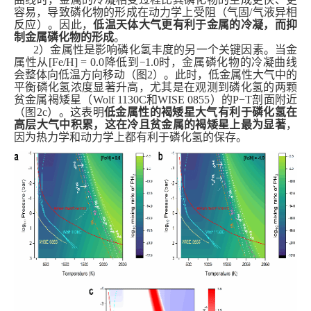
容易，导致
磷化物
的形成在
动力学
上
受阻
（
气固/气液异相
反应
）
。
因此，
低温天体大气更有利于金属的冷凝，而抑
制金属磷化物的形成
。
2
）
金属
性
是影响磷化氢丰度的另一个关键因素。
当
金
属性从[Fe/H] = 0.0降低到
1.0
时
，金属磷化物的
冷凝
曲线
−
会整体
向低温方向移动
（图
2
）
。
此时，
低金属
性
大气中
的
平衡
磷化氢浓度显著升高，尤其是在观测到磷化氢的两颗
贫金属褐矮星
（
Wolf 1130C和WISE 0855
）
的P−T剖面附近
（图2c）。这表明
低金属
性的褐矮星
大气
有利于
磷化氢在
高层大气中积累，这在
冷且
贫金属的
褐矮星上
最为显著
，
因为热力学和动力学
上
都有利于磷化氢的保存。