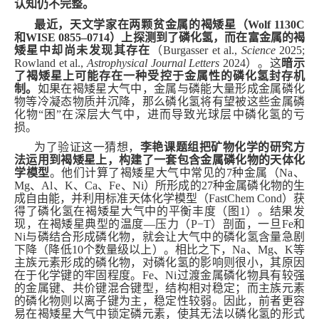
认知
仍不完整。
最近
，天文学家
在两颗贫金属的褐矮星（Wolf 1130C
和WISE 0855–0714）上探测到了磷化氢，而
在
富金属的褐
矮星中却尚未发现
其
存在
（
Burgasser et al.,
Science
2025;
Rowland et al.,
Astrophysical Journal Letters
2024
）
。
这
暗示
了褐矮星上
可能
存在一种受控于金属性的磷化氢封存机
制
。
如果在褐矮星大气中，
金属
与磷能大量形成金属
磷化
物
等冷凝态物质并沉降，那么
磷化氢
将有望被这些金属磷
化物“困”在深层大气中，进而导致光球层中
磷化氢
的亏
损。
为了验证这一猜想，
李艳课题组把矿物化学的研究方
法运用到褐矮星上，构建了一套包含金属磷化物的天体化
学模型
。他们
计算
了褐矮星大气中常见的
7种金属（Na、
Mg、Al、K、Ca、Fe、Ni）所形成的27种金属磷化物的生
成自由能，并
利用标准天体
化学模型（FastChem Cond）
获
得了
磷化氢
在
褐矮星大气
中的
平衡丰度（图1）
。结果发
现，
在褐矮星典型的温度
—
压力
（
P−T
）
剖面，
一旦
Fe和
Ni与磷
结合
形成磷化物，就会让大气中的磷化氢含量急剧
下降
（
降低10个数量级以上
）
。相比之下，Na、Mg、K
等
主族元素形成的磷化物，对磷化氢的影响则很小
，其原因
在于化学键的牢固程度。
Fe
、
Ni
过渡金属磷化物具有较强
的金属键、共价键混合键型，结构相对稳定；而主族元素
的磷化物则以离子键为主，稳定性较弱。因此，前者更容
易在褐矮星大气中锁定磷元素，使其无法以磷化氢的形式