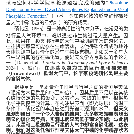
球与空间科学学院李艳
课题组
完成的题为“
Phosphine
Depletion in Brown Dwarf Atmospheres Explained due to Metal
Phosphide Formation
”（《基于金属磷化物的形成解释褐矮
星大气中磷化氢的亏损》）的研究成果。
磷化氢（PH
）
是一种高活性的气体分子，在常见的类
3
地行星大气环境中，难以通过非生物过程大量产生。因
此，如果在一颗类地行星的大气中探测到丰富的磷化氢，
往往提示那里可能存在生命活动，这使得磷化氢成为地外
天体探测中极具价值的潜在生物标志物。比如关于金星大
气中是否真的存在磷化氢，便是天文学界最激烈的争论之
一
（
Bains et al.,
Frontiers in Astronomy and Space Sciences
2024
）
。然而，
在那些以氢为主的巨行星和褐矮星
（
brown dwarf
）低温大气中，科学家预测磷化氢是主要
的含磷气体
。
褐矮星
是一类质量介于恒星与行星之间的亚恒星天体
（通常为木星
质量
的13至80倍），
因
其质量不足以在其核
心维持稳定的氢核聚变，又被称为“失败的恒星”。
根据热
化学平衡模型的计算，在褐矮星表面（即光球层）的温压
条件下，磷化氢的丰度应达到光谱可观测的水平。
但天文
观测却给出了一个令人费解的
结果
：大多数褐矮星表现出
明显的
磷化氢
亏损，
实测丰度
显著低于理论预期；与
此相
反
，木星和土星这类巨行星的大气中却富含
磷化氢
。
这表
明，我们
对
这类
低温亚恒星天体大气中磷的
化学赋存状态