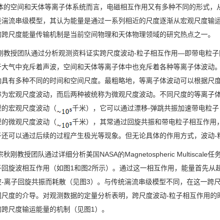
空间和天体等离子体系统而言，电磁相互作用又有多种不同的形式，从
是湍流串级模型，其认为能量是通过一系列相近的尺度逐渐从宏观尺度输
的跨尺度能量传输机制是当前空间物理和天体物理领域的研究热点之一。
授团队通过分析观测资料证实跨尺度波动
-
粒子相互作用
—
即带电粒子
于大气中充斥着声波，空间和天体等离子体中也充斥着各种等离子体波动
动具有多种不同的时间和空间尺度。最粗略地，等离子体波动可以根据尺
称为宏观尺度波动，而后两种被统称为微观尺度波动。不同尺度的等离子
型的宏观尺度波动（
千米），它可以通过漂移
-
弹跳共振加速带电粒子
型的微观尺度波动（
千米），其常通过回旋共振和带电粒子相互作用
子还可以通过后续的过程产生极光等现象。但无论具体的作用方式，波动
-
秋刚教授团队通过详细分析美
国
NASA
的
Magnetospheric Multiscale
任
子回旋波相互作用（如图
1
和图
2
所示）。通过这一相互作用，能量首先从
波
-
离子回旋共振而耗散（见图
3
）。与传统湍流串级模型不同，在这一跨
间尺度的介导。对观测数据的定量分析表明，跨尺度波动
-
粒子相互作用的
的跨尺度输运能量的机制（见图
1
）。