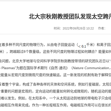
北大宗秋刚教授团队发现太空跨
时间：2022年09月26日 10:22
作者：
多种不同尺度的物理行为，从由电子回旋运动（
千米）和离子回
米），跨越超过
8
个数量级。这些不同尺度的物理过程如何耦合？能量如
题，北京大学地球与空间科学学院宗秋刚教授带领的研究团队近日以“
e Plasmas
”为题在国际学术期刊《自然·通讯》（
Nature Communication
致能量从宏观尺度到微观尺度的快速输运。这一新发现的机制有助于解释
整个宇宙，构成了各种各样的天体和空间系统，例如行星磁层，太阳日
个重要的问题是宏观的，定向运动的能量如何转化成微观的，随机运动的
撞难以发生。例如，在太阳系中，一个从太阳运动到地球的带电粒子只会
电磁相互作用来完成。作为一种长程相互作用，电磁相互作用可以在很长