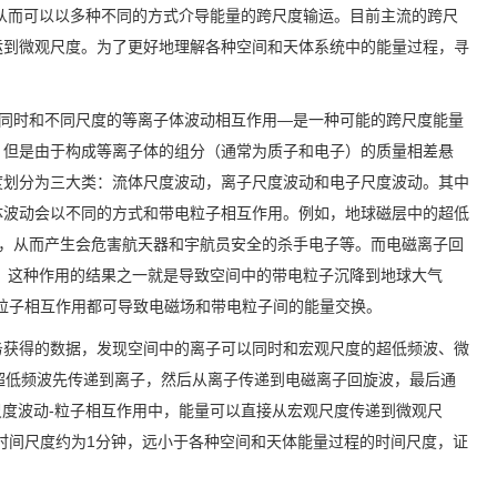
而可以以多种不同的方式介导能量的跨尺度输运。目前主流的跨尺
运到微观尺度。为了更好地理解各种空间和天体系统中的能量过程，寻
同时和不同尺度的等离子体波动相互作用
—
是一种可能的跨尺度能量
。但是由于构成等离子体的组分（通常为质子和电子）的质量相差悬
度划分为三大类：流体尺度波动，离子尺度波动和电子尺度波动。其中
体波动会以不同的方式和带电粒子相互作用。例如，地球磁层中的超低
，从而产生会危害航天器和宇航员安全的杀手电子等。而电磁离子回
，这种作用的结果之一就是导致空间中的带电粒子沉降到地球大气
粒子相互作用都可导致电磁场和带电粒子间的能量交换。
务获得的数据，发现空间中的离子可以同时和宏观尺度的超低频波、微
超低频波先传递到离子，然后从离子传递到电磁离子回旋波，最后通
尺度波动
-
粒子相互作用中，能量可以直接从宏观尺度传递到微观尺
时间尺度约为
1
分钟，远小于各种空间和天体能量过程的时间尺度，证