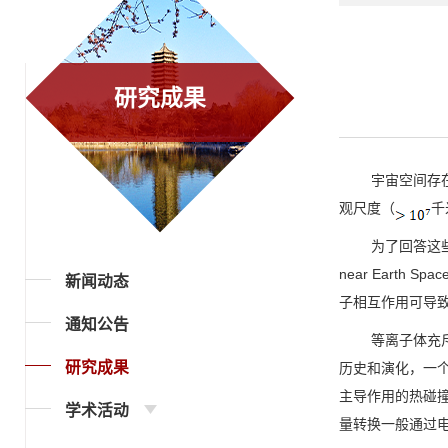
研究成果
宇宙空间存在着
观尺度（
千
为了回答这些问
near Earth Spac
新闻动态
子相互作用可导
通知公告
等离子体充斥着
研究成果
历史和演化，一
主导作用的热碰
学术活动
量转换一般通过