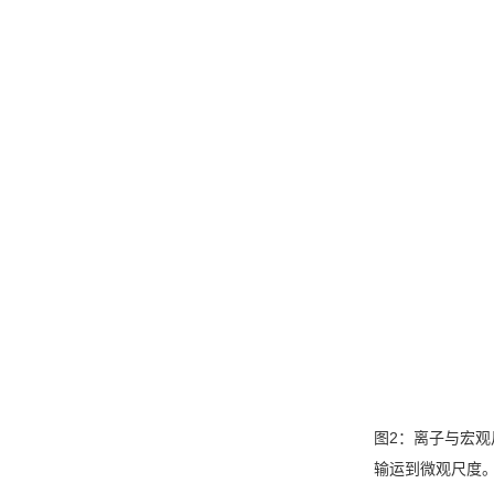
图
2
：离子与宏观
输运到微观尺度