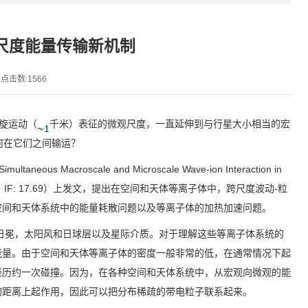
尺度能量传输新机制
点击数:
1566
旋运动（
千米）表征的微观尺度，一直延伸到与行星大小相当的宏
何在它们之间输运？
Simultaneous Macroscale and Microscale Wave-ion Interaction in
，
IF: 17.69
）上发文，提出在空间和天体等离子体中，跨尺度波动
-
粒
空间和天体系统中的能量耗散问题以及等离子体的加热加速问题。
冕，太阳风和日球层以及星际介质。对于理解这些等离子体系统的
能量。由于空间和天体等离子体的密度一般非常的低，在通常情况下起
经历约一次碰撞。因为，在各种空间和天体系统中，从宏观向微观的能
的距离上起作用，因此可以把分布稀疏的带电粒子联系起来。