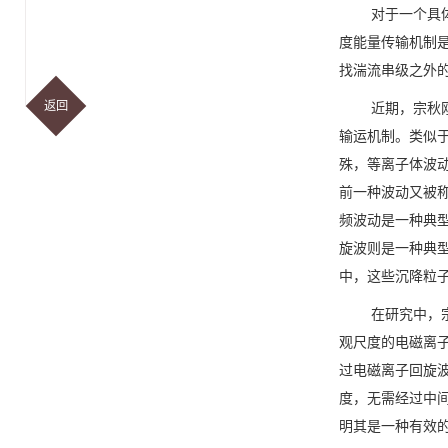
对于一个具体的
度能量传输机制
找湍流串级之外
返回
近期，宗秋刚教
输运机制。类似
殊，等离子体波
前一种波动又被
频波动是一种典
旋波则是一种典
中，这些沉降粒
在研究中，宗
观尺度的电磁离
过电磁离子回旋
度，无需经过中
明其是一种有效