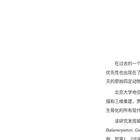
在过去的一
优先性也出现在
灭的原始四足动
北京大学地
描和三维重建，
生骨化的所有现
该研究发现
Balanerpeton
,
Ge
1
2
例，即第
、
远