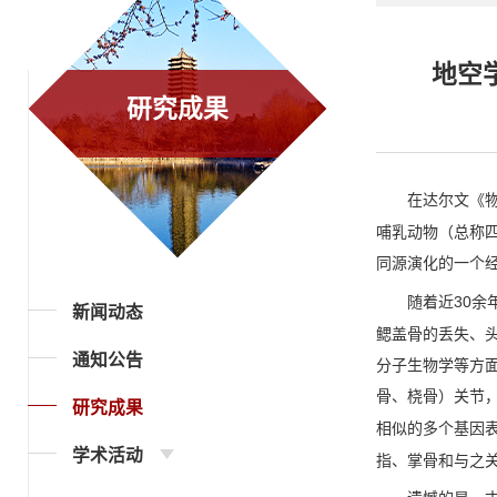
地空
研究成果
在达尔文《
哺乳动物（总称
同源演化的一个
30
随着近
余
新闻动态
鳃盖骨的丢失、
通知公告
分子生物学等方
骨、桡骨）关节
研究成果
相似的多个基因
学术活动
指、掌骨和与之