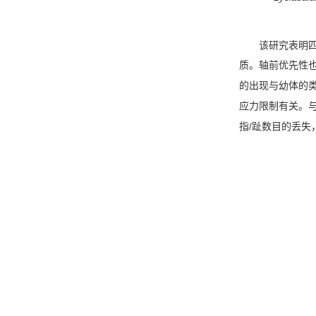
该研究表明
质。轴前优先性
的出现与幼体的
应力限制有关。
/
指
趾数目的丢失