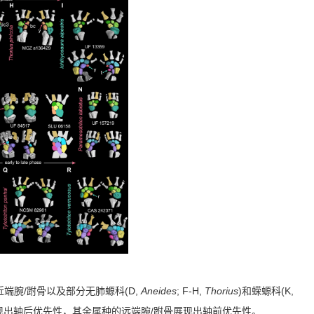
/
(D,
Aneides
; F-H,
Thorius
)
(K,
近端腕
跗骨以及部分无肺螈科
和蝾螈科
/
现出轴后优先性，其余属种的远端腕
跗骨展现出轴前优先性。