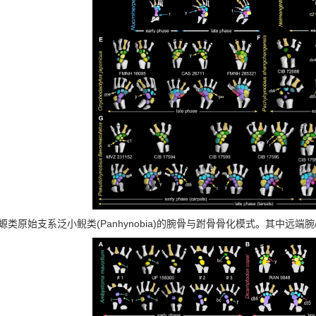
(Panhynobia)
螈类原始支系泛小鲵类
的腕骨与跗骨骨化模式。其中远端腕