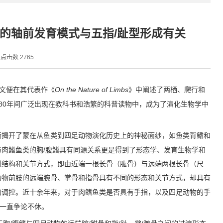
的轴前发育模式与五指/趾型形成有关
点击数:
2765
On the Nature of Limbs
文便在其代表作《
》中阐述了两栖、爬行和
80
年间广泛出现在教科书和浩繁的科普读物中，成为了演化生物学中
渐揭开了蒙在从鱼类到四足动物演化历史上的神秘面纱，如鱼类背鳍和
/
与肉鳍鱼类的胸
腹鳍具有同源关系更是得到了形态学、发育生物学和
剖结构和关节方式，即由近端一根长骨（肱骨）与远端两根长骨（尺
动物前肢的远端腕骨、掌骨和指骨具有不同的形态和关节方式，却具有
的调控。近十余年来，对于肉鳍鱼类是否具有手指，以及四足动物的手
一直争论不休。