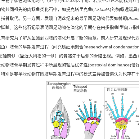
4.2-3.6
古生物学家在泥盆纪时代（距今约
亿年前）岩层中迟迟未能找到介
(
Tiktaalik
)
动物共同祖先的肉鳍鱼类化石中，如提克塔里克鱼
的胸鳍远端具
(
Acan
、指骨取代。另一方面，发现自泥盆纪末的最早四足动物代表如棘螈
/
/
/
脚趾。这些化石记录表明四足动物在演化的早期存在由多指
趾型向五指
发育研究为了解从鱼鳍到四肢的演化开启了新的篇章。前人研究发现现代
[mesenchymal condensation
娃鱼）肢骨的早期发育过程（间充质细胞聚合
长轴前侧（靠近大拇指的一侧）的骨骼先于后侧的骨骼出现。例如，墨西
(postaxial dominance)
膜动物肢骨早期发育过程中所展现的轴后优先性
恰
，特别是非羊膜动物在四肢早期发育过程中的模式差异被普遍认为也存在