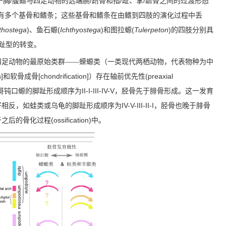
/
/
/
/
于胸
腹鳍与四足动物的远端腕
跗骨和指
趾、掌
蹠骨之间的过渡形态
有多个基骨和鳍条；这些基骨和鳍条在由鳍到四肢的演化过程中丢
thostega
)
(
Ichthyostega
)
(
Tulerpeton
)
、鱼石螈
和图拉螈
的四肢分别具
趾型的转变。
四足动物的最原始类群——蝾螈类（一类现代两栖动物，代表物种为中
]
[chondrification]
(preaxial
和软骨成骨
）存在轴前优先性
II-I-III-IV-V
哥钝口螈的脚趾形成顺序为
，胫骨先于腓骨形成。这一发育
IV-V-III-II-I
好相反，如蛙类或乌龟的脚趾形成顺序为
，胫骨也晚于腓骨
(ossification)
于之后的骨化过程
中。