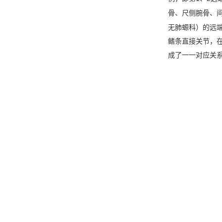
骨、尺侧腕骨、
无肺螈科）的远
鳍条直接关节，
成了一一对应关