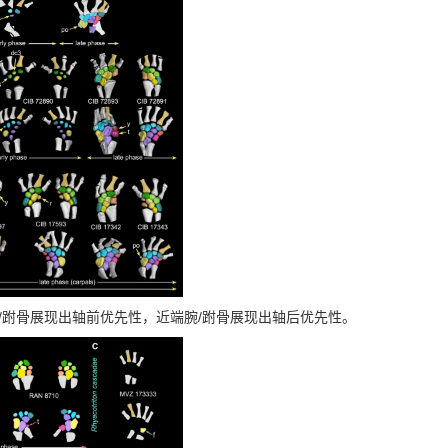
/
/
跗骨展现出轴前优先性，近端腕
跗骨展现出轴后优先性。