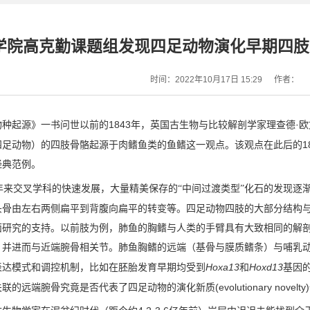
学院高克勤课题组发现四足动物演化早期四肢
时间：2022年10月17日 15:29
作者：
1843
·
物种起源》一书问世以前的
年，英国古生物与比较解剖学家理查德
欧
1
四足动物）的四肢骨骼起源于肉鳍鱼类的鱼鳍这一观点。该观点在此后的
经典范例。
年来交叉学科的快速发展，大量精美保存的“中间过渡类型”化石的发现逐
头骨由左右两侧扁平到背腹向扁平的转变等。四足动物四肢的大部分结构
面研究的支持。以前肢为例，肺鱼的胸鳍与人类的手臂具有大致相同的解
，并进而与近端腕骨相关节。肺鱼胸鳍的远端（基骨与膜质鳍条）与哺乳
Hoxa13
Hoxd13
表达模式和调控机制，比如在胚胎发育早期均受到
和
基因
(evolutionary novelty)
关联的远端腕骨究竟是否代表了四足动物的演化新质