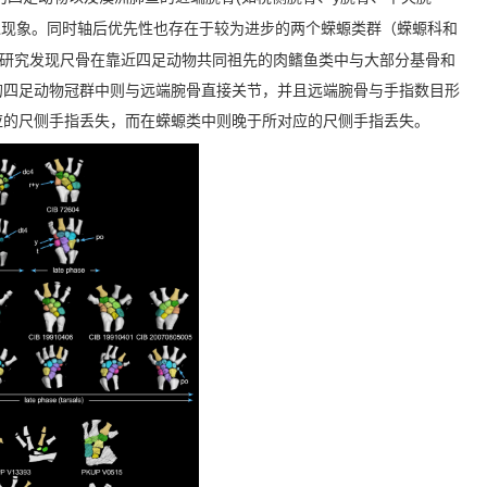
迟现象。同时轴后优先性也存在于较为进步的两个蝾螈类群（蝾螈科和
研究发现尺骨在靠近四足动物共同祖先的肉鳍鱼类中与大部分基骨和
的四足动物冠群中则与远端腕骨直接关节，并且远端腕骨与手指数目形
应的尺侧手指丢失，而在蝾螈类中则晚于所对应的尺侧手指丢失。