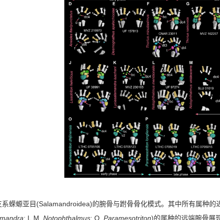
(Salamandroidea)
支系蝾螈亚目
的腕骨与跗骨骨化模式。其中所有属种的
amandra
; L,M,
Notophthalmus
; O,
Paramesotriton
)
的属种的远端腕骨展