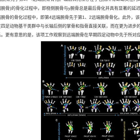
)
y
间腕骨
的骨化过程中，即桡侧腕骨与
腕骨总是最后骨化并具有显著的延
4
1
2
端腕骨的骨化过程中，即第
远端腕骨先于第
、
远端腕骨骨化。此外，该
在四足动物基干类群中与长轴后侧的掌骨和指骨直接关联，而在更为进步
系。更有意思的是，该项工作观察到远端腕骨在早期四足动物中先于所对