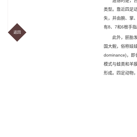
遗憾的是，
类型。靠近四足
失，并由腕、掌
8
7
6
有
、
和
根手指
返回
此外，胚胎
国大鲵，俗称娃
dominance)
，即
模式与蛙类和羊
形成。四足动物