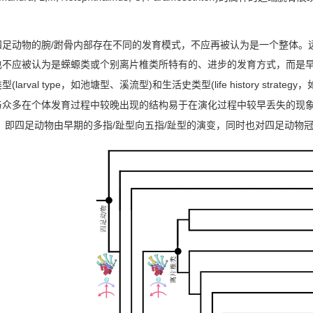
/
四足动物的腕
跗骨内部存在不同的发育模式，不应再被认为是一个整体。
也不应被认为是蝾螈类或个别离片椎类所特有的、进步的发育方式，而是
(larval type
)
(life history strategy
类型
，如池塘型、溪流型
和生活史类型
，
与众多在个体发育过程中较晚出现的结构易于在演化过程中较早丢失的现
/
/
，即四足动物由早期的多指
趾型向五指
趾型的演变，同时也对四足动物