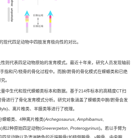
的现代四足动物中四肢发育极向性的对比。
先性则代表四足动物原始的发育模式。最近十年来，研究人员发现轴前
/
/
手指和尺
桡骨的骨化过程中。而腕
跗骨的骨化模式在蝾螈类和已绝
研究。
214
CT
大量中生代和现代蝾螈类标本和数据。基于
件标本的高精度
扫
/
跗骨进行了骨化发育模式分析。研究对象涵盖了蝾螈类中腕
跗骨会发
yls)
、离片椎类、羊膜类等进行了梳理。
4
(
Archegosaurus
,
Amphibamus
,
分蝾螈类、
种离片椎类
s
)
2
(
Greererpeton
,
Proterogyrinus
)
和
种原始四足动物
。若以手臂为
(
y
的四足动物以及澳洲肺鱼的近端腕骨
如桡侧腕骨、
腕骨、中央腕