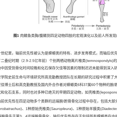
1
/
图
肉鳍鱼类胸
腹鳍到四足动物四肢的宏观演化以及前人所发现
个世纪里，轴前优先性被认为是蝾螈类的特有、进步发育模式，而轴后优
2.9-2.5
(temnospondyls)
了二叠纪时期（
亿年前）个别两栖动物离片椎类
的
物中因受到骨化时间较晚和化石保存欠佳等因素的限制迟迟未能得到深入
空学院史前生命与环境研究所高克勤教授团队在长期的研究过程中积累了
6
37
60
/
贾佳博士后和高克勤教授及国内外合作者对蝾螈类
科
属
个物种的腕
(lepospond
代和化石支系，同时也对多种已绝灭的早期四足动物，如壳椎类
/
轴前优先性在四足动物多个类群的远端腕
跗骨骨化过程中存在，包括大部
robatrachus
)
1
(
Sauropleura
)
1
(
Diadecte
、
种原始壳椎类
、
种原始羊膜类
3
4
端腕骨先于第
、
远端腕骨骨化。轴后优先性存在于包括所有蝾螈类在内