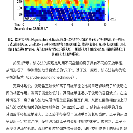
如图1所示，该方法的原理是利用不同能量的离子具有不同的回旋半径，
从而形成了一种测量波动垂直波长的“尺子”。基于这一原理，该方法被称为粒
子探测技术（particle-sounding technique）。
更具体地说，波动垂直波长和离子回旋半径之比将显著影响离子和波动之
间的相互作用。当离子能量较低时，其回旋半径远小于波动的垂直波长。在这
种情况下，离子会与波动电磁场发生显著的相互作用，从而在回旋相位谱上形
成与波动波场相关的连续倾斜条纹（见图2第二栏）。随着离子能量的升高，
其回旋半径相应地变大。当回旋半径变得与波动垂直波长相当时，离子的运动
呈现出一定的混沌性，使得波场对离子的调制作用被“抹平”。换言之，离子不
再受到波动的影响。观测中相应的调制信号消失，即回旋相位谱上的条纹断裂