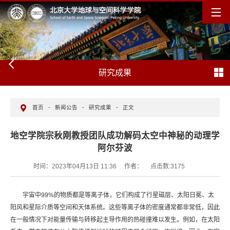
研究成果
首页
-
新闻公告
-
研究成果
-
正文
地空学院宗秋刚教授团队成功解码太空中神秘的动理学
阿尔芬波
时间：2023年04月13日 11:36
作者：
点击数:
3175
宇宙中99%的物质都是等离子体，它们构成了行星磁层、太阳日冕、太
阳风和星际介质等空间和天体系统。这些等离子体的密度通常都非常低，因此
在一般情况下对能量传输与转移起主导作用的热碰撞难以发生。例如，在太阳