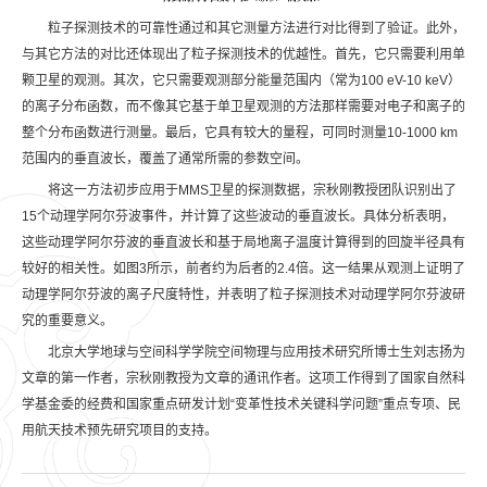
粒子探测技术的可靠性通过和其它测量方法进行对比得到了验证。此外，
与其它方法的对比还体现出了粒子探测技术的优越性。首先，它只需要利用单
颗卫星的观测。其次，它只需要观测部分能量范围内（常为100 eV-10 keV）
的离子分布函数，而不像其它基于单卫星观测的方法那样需要对电子和离子的
整个分布函数进行测量。最后，它具有较大的量程，可同时测量10-1000 km
范围内的垂直波长，覆盖了通常所需的参数空间。
将这一方法初步应用于MMS卫星的探测数据，宗秋刚教授团队识别出了
15个动理学阿尔芬波事件，并计算了这些波动的垂直波长。具体分析表明，
这些动理学阿尔芬波的垂直波长和基于局地离子温度计算得到的回旋半径具有
较好的相关性。如图3所示，前者约为后者的2.4倍。这一结果从观测上证明了
动理学阿尔芬波的离子尺度特性，并表明了粒子探测技术对动理学阿尔芬波研
究的重要意义。
北京大学地球与空间科学学院空间物理与应用技术研究所博士生刘志扬为
文章的第一作者，宗秋刚教授为文章的通讯作者。这项工作得到了国家自然科
学基金委的经费和国家重点研发计划“变革性技术关键科学问题”重点专项、民
用航天技术预先研究项目的支持。