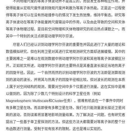
不同物理尺度的等离子体波动并不是孤立的，而会发生各种相互作用，并
使得能量从宏观尺度传递到微观尺度并耗散为等离子体热能。正是这一过程使
得等离子体可以在没有热碰撞参与的情况下发生热弛豫，维持平衡态。研究等
离子体波动在等离子体能量跨尺度输运中的作用，以及由此导致的空间和天体
等离子体物理过程，是目前空间物理和天体物理研究的前沿热点课题之一。而
其中一个特别的关注点即是动理学阿尔芬波。
尽管人们已经认识到动理学阿尔芬波的重要性并因此进行了大量的理论和
数值模拟研究，但在利用卫星对其进行实地观测研究方面却进展缓慢。其中的
主要困难之一是难以在观测数据中将动理学阿尔芬波和其他等离子体波模区分
开。正如前文所述，动理学阿尔芬波的主要特点是其垂直波长接近当地热离子
的回旋半径。因此，一个自然而然的识别动理学阿尔芬波的方法即是测算观测
到的波动的波长，并将其与热离子的回旋半径相比较。但对波长的观测在本质
上属于对空间结构的观测，需要对空间中多个位置进行测量。这在实际中是难
以做到的，因为除了少数几个特别设计的科学卫星任务（例如
Magnetospheric Multiscale和Cluster任务），很难有机会在一个事件中同时
有多颗卫星在场。而且即使有多颗卫星在场，我们也只能测量波长接近卫星间
距的波动，否则误差将显著地影响测量结果。为了解决这一问题，也有研究者
提出了一些基于单卫星探测的方法。但这些方法大都需要对等离子体的整个分
布函数进行测量。受制于现有技术的限制，这也是难以实现的。