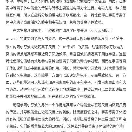
系中，带电粒子在从太阳传播到地球的过程中只会经历一次碰撞。因此，在宇
宙中等离子体中能量的传输与转移主要通过电磁力来进行。电磁力是一种长程
相互作用，所以它能将分散的带电粒子联系起来。这一特性使得在宇宙等离子
体中充满了高度活跃的静电和电磁波动，统称为等离子体波动。
在太空物理研究中，一种被称作动理学阿尔芬波（kinetic Alfven
7
waves）的波受到了极大的关注。这一波动可以视为宏观流体尺度（>10
千
1
米）的阿尔芬波向微观离子尺度（~10
千米）的拓展。动理学阿尔芬波最为
突出的特点是其频率接近离子回旋频率，且垂直波长接近离子回旋半径。这些
特性使得它能够有效地参与各种微观离子尺度的动力学过程，因而在宇宙等离
子体加速和加热中起到显著的作用。例如，动理学阿尔芬波可以将大量能量输
送到极区电离层。这些能量一方面可以加速沉降电子，从而导致极光。另一方
面，这些能量还可以加热和加速电离层中的离子和电子，引发电离层出流和大
气逃逸。动理学阿尔芬波广泛存在于地球磁层中，并被认为可以显著加速磁层
能量粒子并引发地磁活动，对在轨航天器的安全构成威胁。
动理学阿尔芬波的另外一个作用是其可以介导能量从宏观尺度向微观尺度
的传递，并导致能量在微观尺度上的耗散。除密度很低之外，宇宙等离子体还
具有构成粒子质量相差很大的特征。例如，地球磁层等离子体主要由质子和电
子组成，它们的质量相差大约1836倍。这种差异导致等离子体波动的时间和