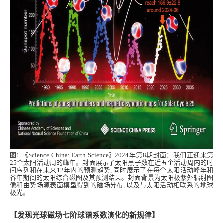
图1.《Science China: Earth Science》2024年第8期封面：我们正迎来第
25个太阳活动周的峰年。封面展示了太阳黑子数在近五个活动周内的时
间序列和在未来12年内的预测趋势, 同时展示了在每个太阳活动峰年和
谷年期间的太阳综合磁图及其预测结果。封面背景为太阳极紫外辐射图
像和由势场源表面模型得到的磁场分布, 以及与太阳活动相联系的地球
极光。
【发现光球磁场七阶球谐系数演化的新规律】