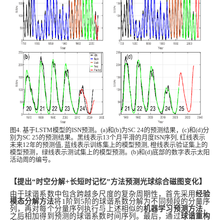
图4. 基于LSTM模型的ISN预测。(a)和(b)为SC 24的预测结果，(c)和(d)分
别为SC 25的预测结果。黑线表示13个月平滑的月度ISN序列, 红线表示
未来12年的预测值, 蓝线表示训练集上的模型预测, 橙线表示验证集上的
模型预测，绿线表示测试集上的模型预测。(b)和(d)底部的数字表示太阳
活动周的编号。
【提出“时空分解+长短时记忆”方法预测光球综合磁图变化】
由于球谐系数中包含跨越多尺度的复杂周期性，首先采用
经验
模态分解方法
将1阶到5阶的球谐系数分解为不同频段的分量序
列，再对每个分量序列执行与上述相似的
机器学习预测方法
，
之后相加得到预测的球谐系数时间序列。最后，通过
球谐重构