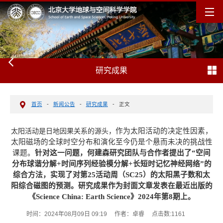
研究成果
首页
-
新闻公告
-
研究成果
-
正文
作为太阳活动的决定性因素，
太阳活动是日地因果关系的源头，
太阳磁场的全球时空分布和演化至今仍是个悬而未决的挑战性
课题。
针对这一问题，何建森研究团队与合作者提出了“空间
分布球谐分解+时间序列经验模分解+长短时记忆神经网络”的
综合方法，实现了对第25活动周（SC25）的太阳黑子数和太
阳综合磁图的预测。研究成果作为封面文章发表在最近出版的
《Science China: Earth Science》2024年第8期上。
时间：2024年08月09日 09:19
作者：卓睿
点击数:
1161