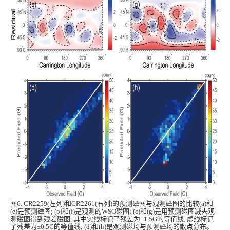
图6. CR2259(左列)和CR2261(右列)的预测磁图与观测磁图的比较(a)和
(e)是预测磁图; (b)和(f)是观测的WSO磁图; (c)和(g)是用预测磁图减去观
测磁图得到残差磁图, 其中实线标记了残差为±1.5G的等值线
,
虚线标记
了残差为±0.5G的等值线; (d)和(h)是观测磁场与预测磁场的散点分布。