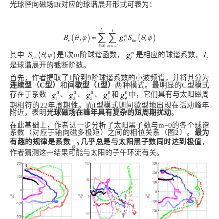
光球径向磁场
Br
对应的球谐展开形式可表为：
其中
是
l
次
m
阶球谐函数，
是相应的球谐系数，
是球谐展开的截断阶数。
首先，作者提取了1阶到9阶球谐系数的小波频谱，并将其分为
连续型（C型）
和
间歇型（I型）
两种模式。最明显的C型模式
存在于系数
、
、
、
和
中
，它们
具有与太阳磁周
期相符的22年周期性。而I型模式则间歇型地出现在活动峰年
附近，表明
光球磁场在峰年具有复杂的短周期扰动
。
在此基础上，作者进一步分析了太阳黑子数与
m
=0
的各个球谐
系数（对应于轴向磁多极矩）之间的相位关系（图2）。
最为
有趣的规律是系数
几乎总是与太阳黑子数同时达到极值
，
作者猜测这一结果可能与太阳的子午环流有关。