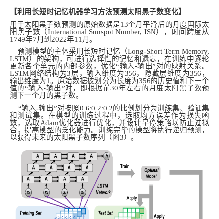
【利用长短时记忆机器学习方法预测太阳黑子数变化】
用于太阳黑子数预测的原始数据是13个月平滑后的月度国际太
阳黑子数（International Sunspot Number, ISN），时间跨度从
1749年7月到2022年11月。
预测模型的主体采用长短时记忆（Long-Short Term Memory,
LSTM）的架构，可进行选择性的记忆和遗忘，在训练中逐轮
更新各个单元的内部参数，优化“输入-输出”对的映射关系。
LSTM网络结构为3层，输入维度为356，隐藏层维度为356，
输出维度为1。原始数据被划分为长度为356的历史值和下一个
值的“输入-输出”对，即根据前30年左右的月度太阳黑子数预
测下一个月的黑子数。
“输入-输出”对按照0.6:0.2:0.2的比例划分为训练集、验证集
和测试集。在模型的训练过程中，选取均方误差作为损失函
数，选取Adam优化器进行优化，并设计早停策略以防止过拟
合，提高模型的泛化能力。训练完毕的模型将执行递归预测，
以获得未来的太阳黑子数序列（图3）。