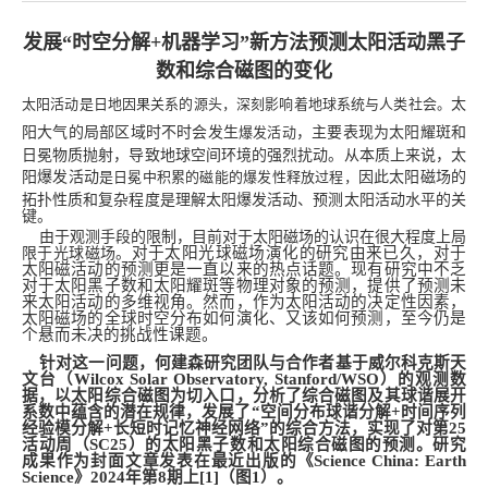
发展“时空分解+机器学习”新方法预测太阳活动黑子
数和综合磁图的变化
太阳活动是日地因果关系的源头，深刻影响着地球系统与人类社会。
太
阳大气的局部区域时不时会发生
爆发活动
，主要表现为太阳耀斑和
日冕物质抛射，导致地球空间环境的强烈扰动。从本质上来说，太
阳爆发活动
是日冕中积累的磁能的爆发性释放过程，
因此太阳磁场的
拓扑性质和复杂程度是理解太阳爆发活动、预测太阳活动水平的关
键。
由于观测手段的限制，目前对于太阳磁场的认识在很大程度上局
对于太阳光球磁场演化的研究由来已久，对于
限于光球磁场。
太阳磁活动的预测更是一直以来的热点话题。现有研究中不乏
对于太阳黑子数和太阳耀斑等物理对象的预测，
提供了预测未
来太阳活动的多维视角
。
然而，作为太阳活动的决定性因素，
太阳磁场的全球时空分布如何演化、又该如何预测，至今仍是
个悬而未决的挑战性课题。
针对这一问题，何建森研究团队与合作者基于威尔科克斯天
文台（
Wilcox Solar Observatory, Stanford/WSO
）的观测数
据，以太阳综合磁图为切入口，分析了综合磁图及其球谐展开
系数中蕴含的潜在规律，发展了“空间分布球谐分解+时间序列
经验模分解+长短时记忆神经网络”的综合方法，实现了对第25
活动周（SC25）的太阳黑子数和太阳综合磁图的预测。研究
成果作为封面文章发表在最近出版的《Science China: Earth
Science》2024年第8期上
[1]（图1）。