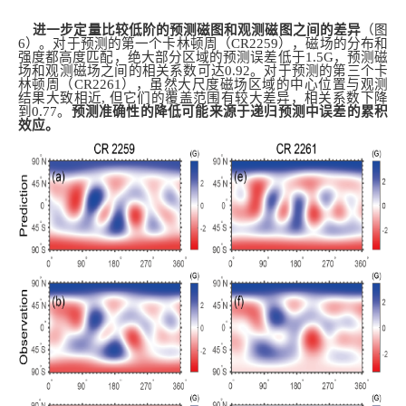
进一步定量比较低阶的预测磁图和观测磁图之间的差异
（图
6）。对于预测的第一个卡林顿周（CR2259），磁场的分布和
强度都高度匹配，绝大部分区域的预测误差低于1.5G，预测磁
场和观测磁场之间的相关系数可达0.92。对于预测的第三个卡
林顿周（CR2261），虽然大尺度磁场区域的中心位置与观测
结果大致相近, 但它们的覆盖范围有较大差异，相关系数下降
到0.77。
预测准确性的降低可能来源于递归预测中误差的累积
效应。