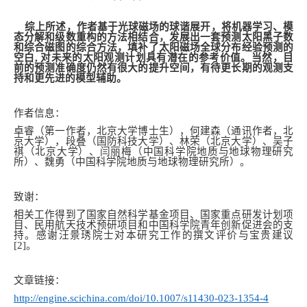
综上所述，作者基于光球磁场的球谐展开，将机器学习、模
态分解和级数重构的方法相结合，发展出一套预测太阳黑子数
和综合磁图的综合方法，填补了太阳磁场全球分布经验预测的
空白, 对未来的太阳观测计划具有潜在的参考价值。当然，目
前的预测准确度仍然有很大的提升空间，有待更长期的观测支
持和更先进的模型辅助。
作者信息：
卓睿（第一作者，北京大学博士生），何建森（通讯作者，北
京大学），段叠（国防科技大学）、林荣（北京大学）、吴子
祺（北京大学）、闫丽梅（中国科学院地质与地球物理研究
所）、魏勇（中国科学院地质与地球物理研究所）。
致谢：
相关工作得到了国家自然科学基金项目、国家重点研发计划项
目、民用航天技术预研项目和中国科学院青年创新促进会的支
持。感谢汪景琇院士对本研究工作的撰文评价与宝贵建议
[2]。
文章链接：
http://engine.scichina.com/doi/10.1007/s11430-023-1354-4