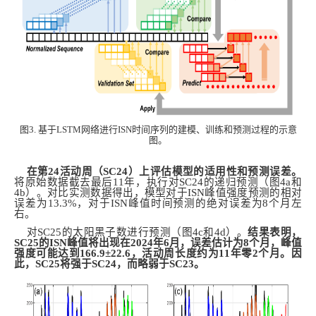
图3. 基于LSTM网络进行ISN时间序列的建模、训练和预测过程的示意
图。
在第24活动周（SC24）上评估模型的适用性和
预测误差。
将原始数据截去最后11年，执行对SC24的递归预测（图4a和
4b）。
对比实测数据得出，模型对于ISN峰值强度预测的相对
误差为13.3%，对于ISN峰值时间预测的绝对误差为8个月左
右
。
对SC25的太阳黑子数进行预测（图4c和4d）。
结果表明，
SC25的ISN峰值将出现在2024年6月，误差估计为8个月，峰值
强度可能达到166.9±22.6，活动周长度约为11年零2个月。因
此，SC25将强于SC24，而略弱于SC23。