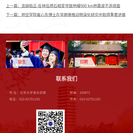
上一篇：
含缺陷正-反林伍德石相变导致地幔560 km地震波不连续面
下一篇：
地空学院崔心东博士在早期脊椎动物演化研究中取得重要进展
招生
招聘
联系我们
地 址：北京大学逸夫贰楼
邮编：100871
电话：010-62751150
传真：010-62751150