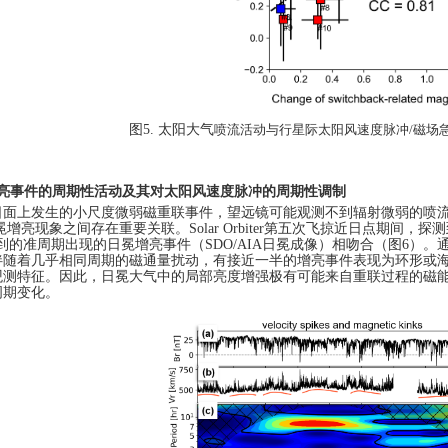
图
5.
太阳大气
喷流活动与行星际太阳风速度脉冲
/
磁场
亮事件的周期性活动及其对太阳风速度脉冲的周期性调制
日面上发生的小尺度微弱磁重联事件，望远镜可能观测不到辐射微弱的喷
冕增亮现象之间存在重要关联。
Solar Orbiter
第五次飞掠近日点期间，探测
到的准周期出现的日冕增亮事件（
SDO/AIA
日冕成像）相吻合（图
6
）。
伴随着几乎相同周期的磁通量扰动，有接近一半的增亮事件表现为环形或
观测特征。因此，日冕大气中的局部亮度增强极有可能来自重联过程的磁
周期变化。