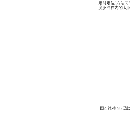
定时定位”方法
度脉冲在内的太
图
2.
针对
PSP
抵近