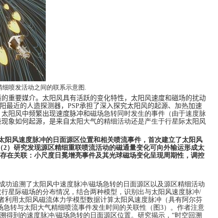
精细喷发活动之间的联系示意图
.
质的重要媒介。太阳风具有活跃的变化特性，太阳风速度和磁场的扰动
阳最近的人造探测器，
PSP
承担了深入探究太阳风的起源、
加热
加速
，太阳风中频繁出现速度脉冲和
磁场急转同时发生的事件（由于速度脉
些现象如何起源，是来自太阳
大气
的
精细活动还是产生于行星际
太阳风
了太阳风速度脉冲的日面源区位置和相关喷流事件，首次建立了太阳风
（
2
）研究发现源区精细重联喷流活动的磁通量变化可向外输运形成太
存在关联：小尺度日冕增亮事件及其光球磁场变化呈现周期性，调控
，成功追溯了太阳风中速度脉冲
/
磁场急转的日面源区以及源区精细活动
取行星际磁场的分布情况，结合两种模型，识别出与太阳风速度脉冲
/
者利用太阳风磁流体力学模型数据计算太阳风速度脉冲（具有阿尔芬
场急转与太阳大气精细喷流事件发生时间的关联性（图
3
）。作者注意
溯得到的速度脉冲
/
磁场急转的日面源区位置。研究揭示，“时空回溯