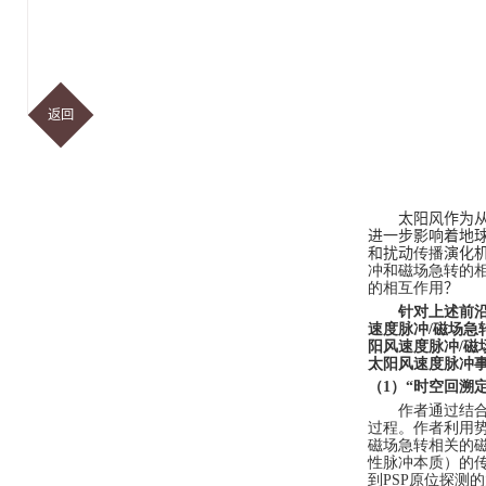
返回
太阳风作为
进一步影响着地
和扰动
传播
演化
冲和磁场急转的
的相互作用
？
针对上述前
速度脉冲
/
磁场急
阳风速度脉冲
/
磁
太阳风速度脉冲
（
1
）“时空回溯
作者通过结
过程。作者利用
磁场急转相关的
性脉冲本质）的
到
PSP
原位探测的