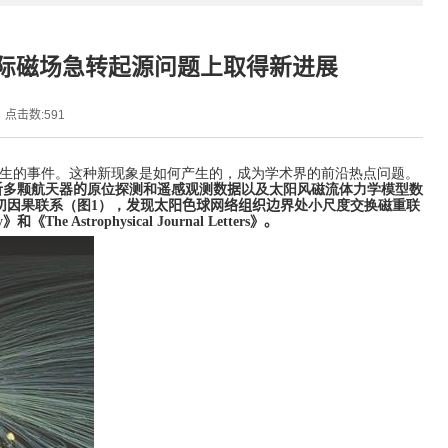
星际磁场急转起源问题上取得新进展
点击数:
591
生的事件。这种新现象是如何产生的，成为学术界的前沿热点问题。
析
多颗航天器
的
原位探测和遥感观测
数据
以及太阳风磁流体力学模型数
切因果联系（图
1
），
发现太阳色球网络组织边界处
小尺度交换磁重联
y
》和《
The Astrophysical Journal Letters
》。