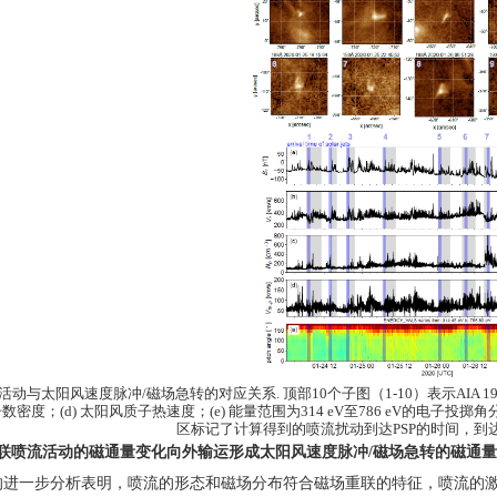
活动与太阳风速度脉冲
/
磁场急转的对应关系
.
顶部
10
个子图（
1-10
）表示
AIA 1
子数密度；
(d)
太阳风质子热速度；
(e)
能量范围为
314 eV
至
786 eV
的电子投掷角
区标记了计算得到的喷流扰动到达
PSP
的时间，到
联喷流活动的磁通量变化向外输运形成太阳风速度脉冲
/
磁场急转的磁通量
的进一步分析表明，喷流的形态和磁场分布符合磁场重联的特征，喷流的