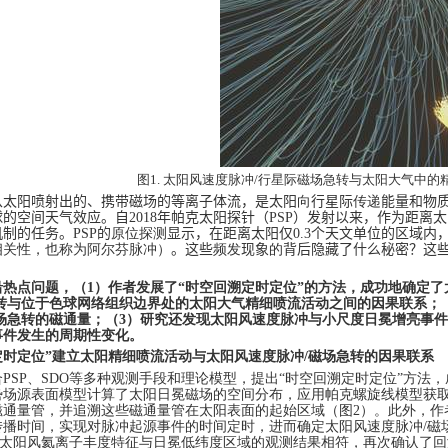
图
1.
太阳风速度脉冲
/
行星际磁场急转与太阳大气中的
从太阳喷射出的、携带磁场的等离子体流，是太阳
向
行星际
传递
能量和物
球的空间天气效应。自
2018
年帕克太阳探针（
PSP
）发射以来，作为距离太
机制的任务。
PSP
的
原位探测
显示，在距离太阳仅
0.3
个天文单位的区域内
相关性，也称为阿尔芬脉冲）
。这些
频发
现象
的
背后隐藏了什么秘密？这
沿热点问题，（
1
）作者发展了“时空回溯定时定位”的方法，成功地确定
转与位于色球网络组织边界处的太阳大气精细喷流活动之间的因果联系；
场急转的磁通量；（
3
）研究还发现太阳风速度脉冲与小尺度日冕增亮事件
事件发生的周期性变化。
定时定位”建立太阳精细喷流活动与太阳风速度脉冲
/
磁场急转的因果联系
合
PSP
、
SDO
等多种观测手段和理论模型，提出“时空回溯定时定位”方法
势场源表面模型计算了太阳日冕磁场的空间分布，应用帕克螺旋线模型获
磁通量管，并追溯这些磁通量管在太阳表面的起始区域（图
2
）。此外，作
传播时间，实现对脉冲起源事件的时间定时，进而确定太阳风速度脉冲
/
磁
太阳风氦离子丰度特征与日冕低纬度区域的观测结果相符，再次确认了回