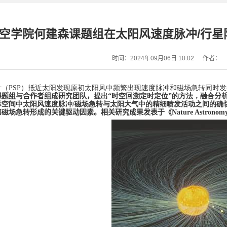
空学院何建森课题组在太阳风速度脉冲/行
时间：2024年09月06日 10:02
作者：
针（
PSP
）抵近太阳发现原初太阳风中频繁出现速度脉冲和磁场急转同时发
课题组
与
合作者组成研究团队，
提出“时空回溯定时定位”的方法，融合
分
际空间中太阳风速度脉冲
/
磁场急转与太阳大气中的精细喷发活动之间的确
和
磁场急转
形成的关键驱动因素。相关研究成果发表于《
Nature Astronom