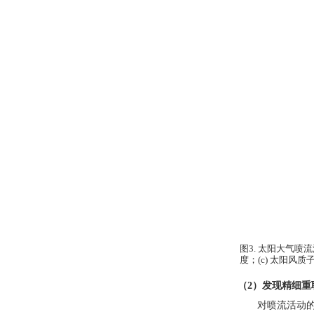
图
3.
太阳大气喷流
度；
(c)
太阳风质
（
2
）发现精细重
对喷流活动