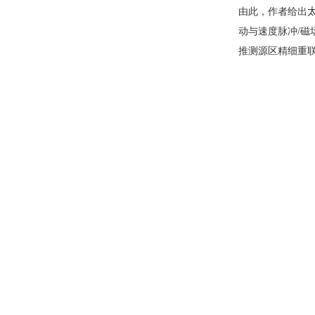
由此，作者给出
动与速度脉冲
/
磁
推测源区精细重