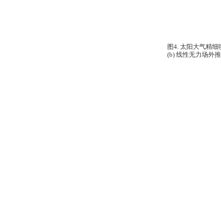
图
4.
太阳大气精细
(b)
线性无力场外