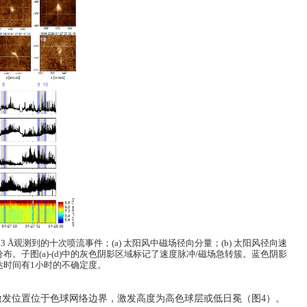
93 Å
观测到的十次喷流事件；
(a)
太阳风中磁场径向分量；
(b)
太阳风径向速
分布。子图
(a)-(d)
中的灰色阴影区域标记了速度脉冲
/
磁场急转簇。蓝色阴影
达时间有
1
小时的不确定度。
激发位置位于色球网络边界，激发高度为高色球层或低日冕（图
4
）。