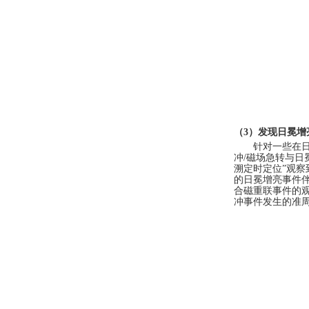
（
3
）发现日冕增
针对一些在
冲
/
磁场急转与日
溯定时定位”观察
的日冕增亮事件
合磁重联事件的
冲事件发生的准