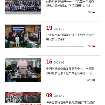
弘扬科学家精神——王仁先生百年诞辰
纪念会暨地球动力学前沿研讨会在北京
大学召开
详细
19
2021-10
北京科学教育馆能力提升系列学术沙龙
在北京大学举行
详细
15
2021-09
中国地质调查局发展研究中心（自然资
源部地质信息工程技术创新中心） 与北
京大学地球与空间科学学院开展合作交
详细
流会
09
2021-12
传秀云教授石墨研究成果获得"非金属矿