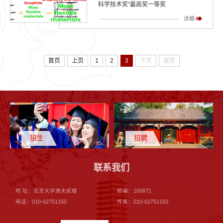
科学技术奖"最高奖一等奖
详细
首页
上页
1
2
3
下页
尾页
招生
招聘
联系我们
地 址：北京大学逸夫贰楼
邮编：100871
电话：010-62751150
传真：010-62751150