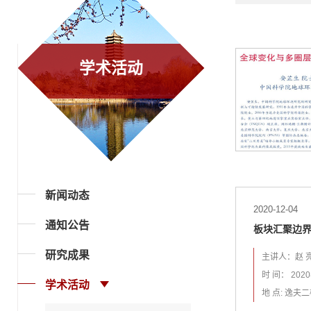
学术活动
新闻动态
2020-12-04
通知公告
板块汇聚边
研究成果
主讲人：赵 
时 间： 20
学术活动
地 点: 逸夫二