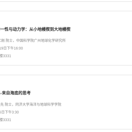
均一性与动力学：从小地幔楔到大地幔楔
义刚 院士，中国科学院广州地球化学研究所
19日下午16:00
楼3331
-来自海底的思考
先 院士，同济大学海洋与地球科学学院
6日下午3:30
楼3331