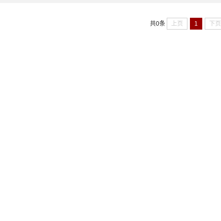
上页
1
下
共0条