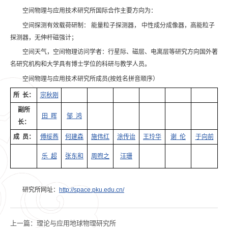
空间物理与应用技术研究所国际合作主要方向为：
空间探测有效载荷研制： 能量粒子探测器， 中性成分成像器，高能粒子
探测器，无伸杆磁强计；
空间天气，空间物理访问学者：行星际、磁层、电离层等研究方向国外著
名研究机构和大学具有博士学位的科研与教学人员。
空间物理与应用技术研究所成员(按姓名拼音顺序）
所 长：
宗秋刚
副所
田 晖
邹 鸿
长：
成 员：
傅绥燕
何建森
施伟红
涂传诒
王玲华
谢 伦
于向前
乐 超
张东和
周煦之
汪珊
研究所网址：
http://space.pku.edu.cn/
上一篇：
理论与应用地球物理研究所