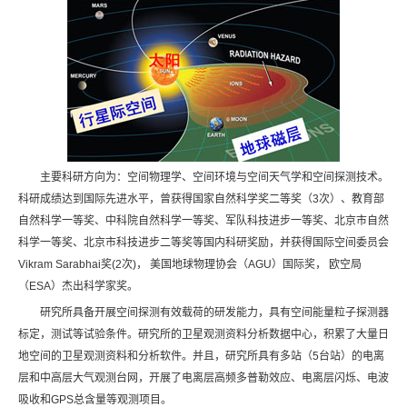
主要科研方向为：空间物理学、空间环境与空间天气学和空间探测技术。
科研成绩达到国际先进水平，曾获得国家自然科学奖二等奖（3次）、教育部
自然科学一等奖、中科院自然科学一等奖、军队科技进步一等奖、北京市自然
科学一等奖、北京市科技进步二等奖等国内科研奖励，并获得国际空间委员会
Vikram Sarabhai奖(2次)， 美国地球物理协会（AGU）国际奖， 欧空局
（ESA）杰出科学家奖。
研究所具备开展空间探测有效载荷的研发能力，具有空间能量粒子探测器
标定，测试等试验条件。研究所的卫星观测资料分析数据中心，积累了大量日
地空间的卫星观测资料和分析软件。并且，研究所具有多站（5台站）的电离
层和中高层大气观测台网，开展了电离层高频多普勒效应、电离层闪烁、电波
吸收和GPS总含量等观测项目。