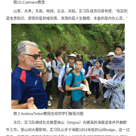
图1S.Calimero教堂
山青、水秀；天高、地阔；云淡、风轻。实习队成员切身有感：“充实的
是宝贵知识、感受的是异域风情、涤荡的是人生胸襟、丰盈的是内在心灵。”
图 2 AndreaTintori教授在给同学们解答问题
次日，实习队继续在北格里纳山（Grigna）向更高的海拔进发并开展野
外工作。受山间大雾影响，实习队止步于海拔1853米处的山间lodge，这一过