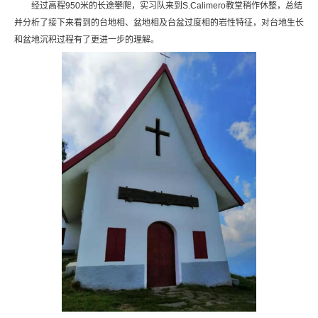
经过高程950米的长途攀爬，实习队来到S.Calimero教堂稍作休整，总结
并分析了接下来看到的台地相、盆地相及台盆过度相的岩性特征，对台地生长
和盆地沉积过程有了更进一步的理解。