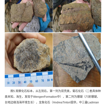
图5.观察化石标本，从左到右，第一列为双壳类，菊石化石（二者具体种
类未知，海生，发现于WengenFormation中），第二列为珊瑚（六射珊瑚，
台地边缘浅海环境生长），龙鱼化石（AndreaTintori提供，中三叠Ladinian