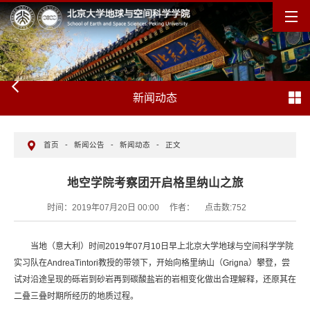
新闻动态
首页
-
新闻公告
-
新闻动态
-
正文
地空学院考察团开启格里纳山之旅
时间：2019年07月20日 00:00
作者：
点击数:
752
当地（意大利）时间2019年07月10日早上北京大学地球与空间科学学院
实习队在AndreaTintori教授的带领下，开始向格里纳山（Grigna）攀登，尝
试对沿途呈现的砾岩到砂岩再到碳酸盐岩的岩相变化做出合理解释，还原其在
二叠三叠时期所经历的地质过程。