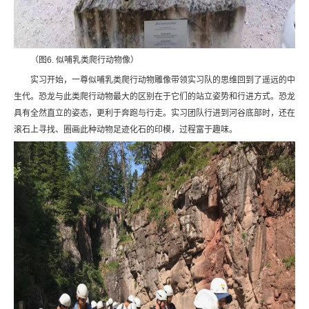
（图6. 似哺乳类爬行动物像）
实习开始，一尊似哺乳类爬行动物雕像带领实习队的思维回到了遥远的中
生代。恐龙与此类爬行动物最大的区别在于它们的站立姿势和行进方式。恐龙
具有全然直立的姿态，更利于奔跑与行走。实习团队行进到河谷底部时，还在
滚石上寻找、圈画此种动物足迹化石的印模，过程富于趣味。