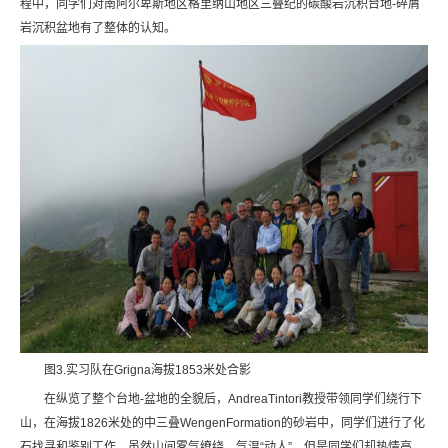
程中，同学们对南阿尔卑斯地区格里纳山地区三叠纪的碳酸岩沉积台地-碎屑
岩沉积盆地有了整体的认知。
图3.实习队在Grigna海拔1853米处合影
在纵览了整个台地-盆地的全貌后，AndreaTintori教授带领同学们绕行下
山，在海拔1826米处的中三叠WengenFormation的砂岩中，同学们进行了化
石找寻和鉴别工作。虽然山间雾气缭绕，气温“动人”，但是同学们却热情高