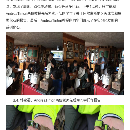
涨，发现了珊瑚、双壳类动物、菊石等诸多化石。下午4点钟，韩宝福和
AndreaTintori两位教授先后为实习队同学作了关于阿尔卑斯地区火成岩和鱼
类化石的报告。最后，AndreaTintori教授向同学们展示了在实习区发现的一
系列化石。
图4. 韩宝福、AndreaTintori两位老师先后为同学们作报告