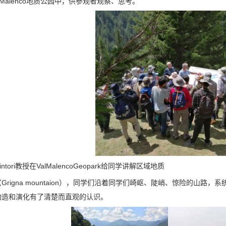
 Malenco地质公园中，供参观者观察、思考。
 Tintori教授在ValMalencoGeopark给同学讲解区域地质
Grigna mountaion），同学们沿着同学们崎岖、陡峭、惊险的山路
构造和演化有了清楚而直观的认识。