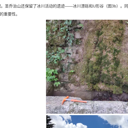
积。圣乔治山还保留了冰川活动的遗迹——冰川漂砾和U形谷（图3b）。
想的重要性。