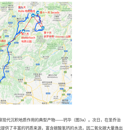
a考察现代沉积地质作用的典型产物——钙华（图3a）。次日，在圣乔治
流提供了丰富的钙质来源，富含碳酸氢钙的水流，因二氧化碳大量逸出