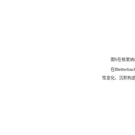
图5在格里纳
在Blett
性变化、沉积构