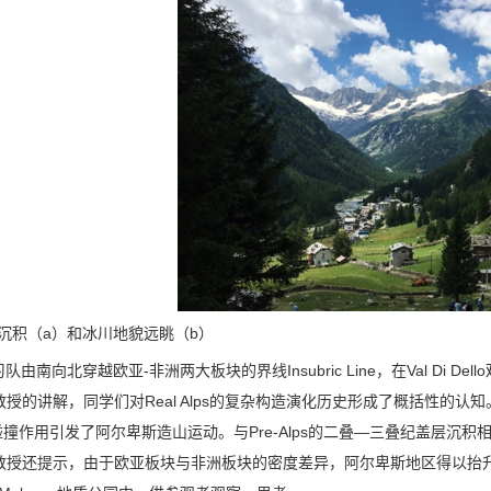
沉积（a）和冰川地貌远眺（b）
队由南向北穿越欧亚-非洲两大板块的界线Insubric Line，在Val Di D
ontrasio教授的讲解，同学们对Real Alps的复杂构造演化历史形成了概
撞作用引发了阿尔卑斯造山运动。与Pre-Alps的二叠—三叠纪盖层沉积相对
ontrasio教授还提示，由于欧亚板块与非洲板块的密度差异，阿尔卑斯地