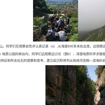
山。同学们在观察岩性并认真记录（a）;从海拔600多米处出发，边观察边
erbach 地质公园的峡谷内，同学们边观察边讨论（图6），深感地质科
造特征和所含化石的观察和思考，建立起沉积序列从陆地河流相—滨海砂