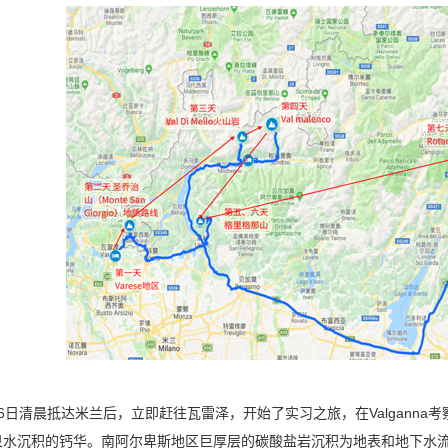
6日清晨抵达米兰后，立即赶往瓦雷泽，开始了实习之旅，在Valgann
泉水沉积的钙华。南阿尔卑斯地区巨厚层的碳酸盐岩沉积为地表和地下水