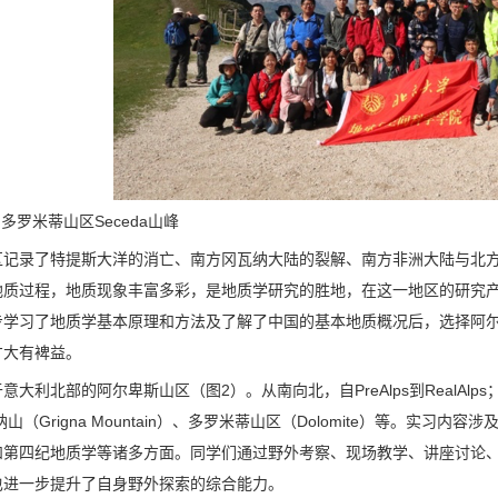
多罗米蒂山区Seceda山峰
区记录了特提斯大洋的消亡、南方冈瓦纳大陆的裂解、南方非洲大陆与北
地质过程，地质现象丰富多彩，是地质学研究的胜地，在这一地区的研究
步学习了地质学基本原理和方法及了解了中国的基本地质概况后，选择阿
才大有裨益。
意大利北部的阿尔卑斯山区（图2）。从南向北，自PreAlps到RealAlp
格里纳山（Grigna Mountain）、多罗米蒂山区（Dolomite）等
和第四纪地质学等诸多方面。同学们通过野外考察、现场教学、讲座讨论
也进一步提升了自身野外探索的综合能力。