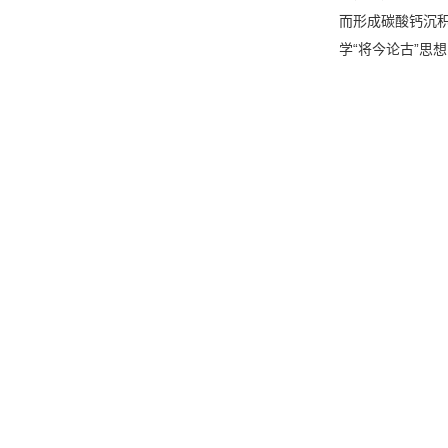
而形成碳酸钙沉
学“将今论古”思