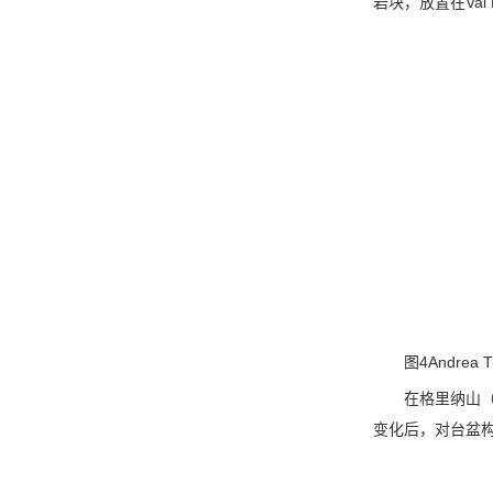
岩块，放置在Val
图4Andrea
在格里纳山（
变化后，对台盆