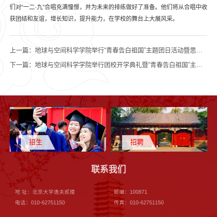
们对“一二·九”合唱充满憧憬，并为未来的排练做好了准备。他们将从合唱中收
获团结和友谊，增长知识，提升能力，在学校的舞台上大展风采。
上一篇：
地球与空间科学学院举行“青春告白祖国”主题团日活动暨思想政治实践课总结汇报会
下一篇：
地球与空间科学学院举行团校开学典礼暨“青春告白祖国”主题教育活动
招生
招聘
联系我们
地 址：北京大学逸夫贰楼
邮编：100871
电话：010-62751150
传真：010-62751150