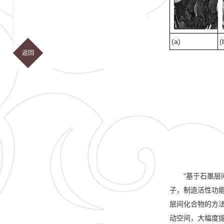
(a)
(
返回
"基于石墨
子，制造活性功能
层间化合物的方
动空间，大幅度