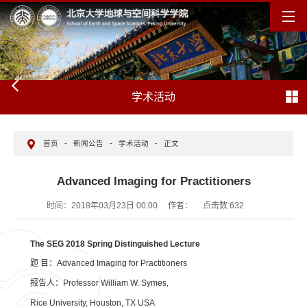
学术活动
首页
-
新闻公告
-
学术活动
-
正文
Advanced Imaging for Practitioners
时间：2018年03月23日 00:00
作者：
点击数:
632
The SEG 2018 Spring Distinguished Lecture
题 目：Advanced Imaging for Practitioners
报告人：Professor William W. Symes,
Rice University, Houston, TX USA