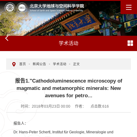
学术活动
首页
-
新闻公告
-
学术活动
-
正文
报告1."Cathodoluminescence microscopy of
magmatic and metamorphic minerals: New
avenues for petro...
时间：2018年03月23日 00:00
作者：
点击数:
616
报告人：
Dr. Hans-Peter Schertl, Institut für Geologie, Mineralogie und