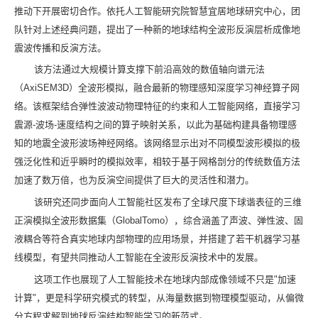
推动下开展密切合作。依托人工智能研究院智慧宜居地球研究中心，团
队针对上述经典问题，提出了一种新的地球结构全波形反演层析成像地
震波传播和反演方法。
该方法通过大规模计算支撑下前沿高效的数值轴向谱元法
（
AxiSEM3D
）全波形模拟，融合最新的物理感知深度学习神经算子网
络。该框架结合弹性波波动物理特征的约束和人工智能网络，直接学习
震源
-
波场
-
速度结构之间的算子映射关系，以此为基础构建具备物理感
知的地震全波形波场神经网络。该网络显示出对不同模型波形模拟的极
强泛化性和近乎瞬时的模拟效率，相较于基于网格剖分的传统数值方法
加速了数万倍，也为反演空间提供了巨大的灵活性和潜力。
该研究还同步面向人工智能社区发布了全球尺度下球谐表征的三维
正演模拟全波形数据集（
GlobalTomo
），综合涵盖了声波、弹性波、固
液耦合等符合真实地球内部物理的应用场景，并搭建了若干机器学习基
线模型，有望共同推动人工智能在全波形反演技术中的发展。
这项工作也展现了人工智能技术在地球内部成像领域不只是
"
加速
计算
"
，更是科学研究模式的转型，从海量数据到物理模型驱动，从偏微
分方程求解到地球反演结构智能学习的新范式。