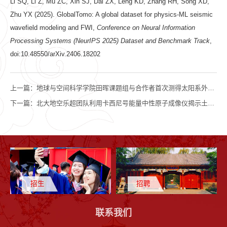
Li SQ, Li Z, Mu ZC, Xin SJ, Dai ZX, Leng KD, Zhang RH, Song XD,
Zhu YX (2025). GlobalTomo: A global dataset for physics-ML seismic
wavefield modeling and FWI,
Conference on Neural Information
Processing Systems (NeurIPS 2025) Dataset and Benchmark Track
,
doi:10.48550/arXiv.2406.18202
上一篇：
地球与空间科学学院田晖课题组与合作者首次测得太阳系外恒星的色球层磁场
下一篇：
北大地空乐超团队利用卡西尼号能量中性原子成像仪揭示土星环电流近11年长周期变化特征
招生
招聘
联系我们