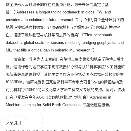
球全波形反演领域长期存在的瓶颈问题，为未来研究奠定了基
础
"
（
"Addresses a long-standing bottleneck in global FWI and
provides a foundation for future research."
），
"
作为首个全球尺度下的
地震波模拟基准数据集，这项研究填补了地震机器学习领域的关键空
白，搭建了地球物理与机器学习之间的桥梁
"
（
"First benchmark
dataset at global scale for seismic modeling, bridging geophysics and
ML, that fills a critical gap in seismic ML research."
）。
文章第一作者为人工智能研究院博士生李世乾和地空学院博士后李
智，通讯作者为地空学院宋晓东教授和心理与认知科学学院
/
人工智能研
究院朱毅鑫助理教授，其他主要合作方还包括英国卢瑟福阿普顿实验室
和
NVIDIA
。该研究受到国家自然科学基金重大项目
"
地核的精细结构及
时变机制
"(42394111)
以及北京大学新工科交叉专项的支持。同时，该项
研究已受邀在今年
AGU
（美国地球物理学术年会）
Advances in
Machine Learning for Solid Earth Geoscience
专题做邀请报告。
文章引用：